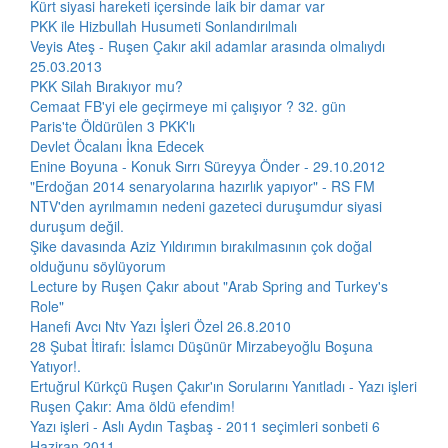
Kürt siyasi hareketi içersinde laik bir damar var
PKK ile Hizbullah Husumeti Sonlandırılmalı
Veyis Ateş - Ruşen Çakır akil adamlar arasında olmalıydı
25.03.2013
PKK Silah Bırakıyor mu?
Cemaat FB'yi ele geçirmeye mi çalışıyor ? 32. gün
Paris'te Öldürülen 3 PKK'lı
Devlet Öcalanı İkna Edecek
Enine Boyuna - Konuk Sırrı Süreyya Önder - 29.10.2012
"Erdoğan 2014 senaryolarına hazırlık yapıyor" - RS FM
NTV'den ayrılmamın nedeni gazeteci duruşumdur siyasi
duruşum değil.
Şike davasında Aziz Yıldırımın bırakılmasının çok doğal
olduğunu söylüyorum
Lecture by Ruşen Çakır about "Arab Spring and Turkey's
Role"
Hanefi Avcı Ntv Yazı İşleri Özel 26.8.2010
28 Şubat İtirafı: İslamcı Düşünür Mirzabeyoğlu Boşuna
Yatıyor!.
Ertuğrul Kürkçü Ruşen Çakır'ın Sorularını Yanıtladı - Yazı işleri
Ruşen Çakır: Ama öldü efendim!
Yazı işleri - Aslı Aydın Taşbaş - 2011 seçimleri sonbeti 6
Haziran 2011