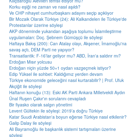
Kılıçdaroğlu Alevileri temsil ediyor mu?
Korku eşiği ne zaman ve nasıl aşıldı?
Ve CHP nihayet cumhurbaşkanı adayını seçip açıklıyor
Bir Mozaik Olarak Türkiye (24): Ali Kalkandelen ile Türkiye'de
Protestanlar üzerine söyleşi
AKP döneminde yukarıdan aşağıya toplumu İslamileştirme
uygulamaları: Doç. Şebnem Gümüşçü ile söyleşi
Haftaya Bakış (200): Can Atalay olayı, Akşener, İmamoğlu'na
savaş açtı, DEM Parti ne yapıyor?
Transatlantik: F-16'lar geliyor mu? ABD, İran'a saldırır mı?
Erdoğan Mısır yolcusu
Erdoğan niçin yüzde 50+1 oydan vazgeçmek istiyor?
Edip Yüksel ile sohbet: Kaldığımız yerden devam
Türkiye ekonomide geleceğini nasıl kurtarabilir? | Prof. Ufuk
Akçiğit ile söyleşi
Haftanın konuğu (13): Eski AK Parti Ankara Milletvekili Aydın
Ünal Ruşen Çakır'ın sorularını cevapladı
Bir fiyasko olarak salgın yönetimi
Levent Gültekin ile söyleşi: 2019’a doğru Türkiye
Katar Suudi Arabistan'a boyun eğerse Türkiye nasıl etkilenir?
Galip Dalay ile söyleşi
Ali Bayramoğlu ile başkanlık sistemi tartışmaları üzerine
söyleşi