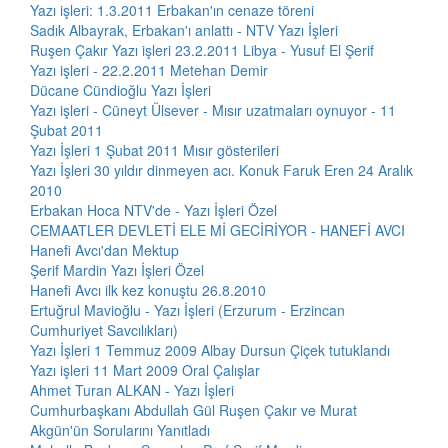
Yazı işleri: 1.3.2011 Erbakan'ın cenaze töreni
Sadık Albayrak, Erbakan'ı anlattı - NTV Yazı İşleri
Ruşen Çakır Yazı işleri 23.2.2011 Libya - Yusuf El Şerif
Yazı işleri - 22.2.2011 Metehan Demir
Dücane Cündioğlu Yazı İşleri
Yazı işleri - Cüneyt Ülsever - Mısır uzatmaları oynuyor - 11
Şubat 2011
Yazı İşleri 1 Şubat 2011 Mısır gösterileri
Yazı İşleri 30 yıldır dinmeyen acı. Konuk Faruk Eren 24 Aralık
2010
Erbakan Hoca NTV'de - Yazı İşleri Özel
CEMAATLER DEVLETİ ELE Mİ GECİRİYOR - HANEFİ AVCI
Hanefi Avcı'dan Mektup
Şerif Mardin Yazı İşleri Özel
Hanefi Avcı ilk kez konuştu 26.8.2010
Ertuğrul Mavioğlu - Yazı İşleri (Erzurum - Erzincan
Cumhuriyet Savcılıkları)
Yazı İşleri 1 Temmuz 2009 Albay Dursun Çiçek tutuklandı
Yazı işleri 11 Mart 2009 Oral Çalışlar
Ahmet Turan ALKAN - Yazı İşleri
Cumhurbaşkanı Abdullah Gül Ruşen Çakır ve Murat
Akgün'ün Sorularını Yanıtladı