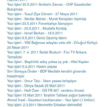
Yazı İşleri 30.5.2011 Amberin Zaman - CHP Gazeteciler
Buluşması
Yazı işleri - Yusuf Ziya Cömert - 27 Mayıs 2011
Yazı işleri - Serdar Akinan - Murat Karayılan röportajı
Yazı işleri 23.5.2011 Fenerbahçe Sampiyon
Yazı işleri - 20.5.2011 - Mustafa Kurdaş
Yazı işleri - Ismet Berkan - 18.5.2011
Yazı işleri 6.5.2011 Deniz Gezmiş idamı
Yazı işleri - YSK Bağımsız adayları veto etti - Ertuğrul Kürkçü
20 Nisan 2011
Yazı işleri: 7. 4 .2011 Sedat Bozkurt - Fox TV Ankara
Temsilcisi
Yazı İşleri - Başörtülü aday yoksa oy yok - Hilal Kaplan
Yazı işleri 5.4.2011 Hadım yasası
Sırrı Süreyya Önder - BDP Mecliste kendini güvende
hissetmiyor
Yazı işleri - Umur Talu - İdam yasası tartışılıyor
Yazı işleri - Derya Sazak 25 Mart 2011
Yazı işleri - Halil Özer - GS FB 367. randevu öncesi
Yazı İşleri 15 Mart 2011 İbrahim Tatlıses yoğun bakımda
Ahmet İnsel - Gazeteci tutuklamaları - Yazı İşleri (1.bölüm)
Yazı işleri: 2.3.2011 Necmettin Erbakan defnedildi