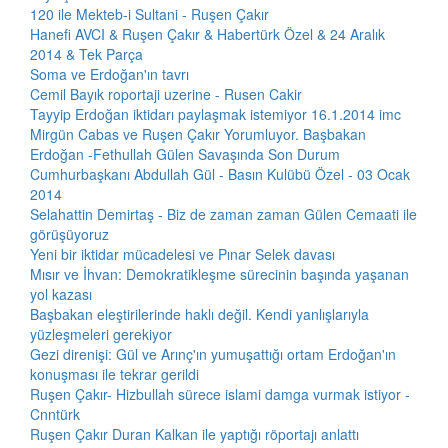
120 ile Mekteb-i Sultani - Ruşen Çakır
Hanefi AVCI & Ruşen Çakır & Habertürk Özel & 24 Aralık
2014 & Tek Parça
Soma ve Erdoğan'ın tavrı
Cemil Bayık roportaji uzerine - Rusen Cakir
Tayyip Erdoğan iktidarı paylaşmak istemiyor 16.1.2014 imc
Mirgün Cabas ve Ruşen Çakır Yorumluyor. Başbakan
Erdoğan -Fethullah Gülen Savaşında Son Durum
Cumhurbaşkanı Abdullah Gül - Basın Kulübü Özel - 03 Ocak
2014
Selahattin Demirtaş - Biz de zaman zaman Gülen Cemaati ile
görüşüyoruz
Yeni bir iktidar mücadelesi ve Pınar Selek davası
Mısır ve İhvan: Demokratikleşme sürecinin başında yaşanan
yol kazası
Başbakan eleştirilerinde haklı değil. Kendi yanlışlarıyla
yüzleşmeleri gerekiyor
Gezi direnişi: Gül ve Arınç'ın yumuşattığı ortam Erdoğan'ın
konuşması ile tekrar gerildi
Ruşen Çakır- Hizbullah sürece islami damga vurmak istiyor -
Cnntürk
Ruşen Çakır Duran Kalkan ile yaptığı röportajı anlattı