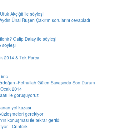
Ufuk Akçiğit ile söyleşi
 Aydın Ünal Ruşen Çakır'ın sorularını cevapladı
lenir? Galip Dalay ile söyleşi
e söyleşi
ık 2014 & Tek Parça
 imc
Erdoğan -Fethullah Gülen Savaşında Son Durum
3 Ocak 2014
ati ile görüşüyoruz
şanan yol kazası
 yüzleşmeleri gerekiyor
'ın konuşması ile tekrar gerildi
iyor - Cnntürk