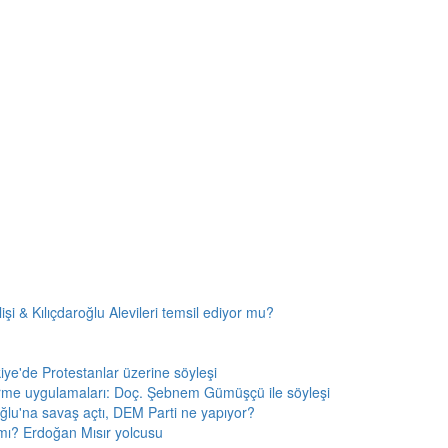
i & Kılıçdaroğlu Alevileri temsil ediyor mu?
kiye'de Protestanlar üzerine söyleşi
rme uygulamaları: Doç. Şebnem Gümüşçü ile söyleşi
ğlu'na savaş açtı, DEM Parti ne yapıyor?
r mı? Erdoğan Mısır yolcusu