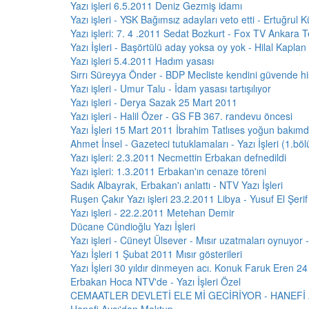
Yazı işleri 6.5.2011 Deniz Gezmiş idamı
Yazı işleri - YSK Bağımsız adayları veto etti - Ertuğrul
Yazı işleri: 7. 4 .2011 Sedat Bozkurt - Fox TV Ankara T
Yazı İşleri - Başörtülü aday yoksa oy yok - Hilal Kaplan
Yazı işleri 5.4.2011 Hadım yasası
Sırrı Süreyya Önder - BDP Mecliste kendini güvende h
Yazı işleri - Umur Talu - İdam yasası tartışılıyor
Yazı işleri - Derya Sazak 25 Mart 2011
Yazı işleri - Halil Özer - GS FB 367. randevu öncesi
Yazı İşleri 15 Mart 2011 İbrahim Tatlıses yoğun bakım
Ahmet İnsel - Gazeteci tutuklamaları - Yazı İşleri (1.bö
Yazı işleri: 2.3.2011 Necmettin Erbakan defnedildi
Yazı işleri: 1.3.2011 Erbakan'ın cenaze töreni
Sadık Albayrak, Erbakan'ı anlattı - NTV Yazı İşleri
Ruşen Çakır Yazı işleri 23.2.2011 Libya - Yusuf El Şerif
Yazı işleri - 22.2.2011 Metehan Demir
Dücane Cündioğlu Yazı İşleri
Yazı işleri - Cüneyt Ülsever - Mısır uzatmaları oynuyor
Yazı İşleri 1 Şubat 2011 Mısır gösterileri
Yazı İşleri 30 yıldır dinmeyen acı. Konuk Faruk Eren 24
Erbakan Hoca NTV'de - Yazı İşleri Özel
CEMAATLER DEVLETİ ELE Mİ GECİRİYOR - HANEFİ 