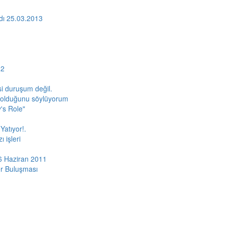
ydı 25.03.2013
12
i duruşum değil.
al olduğunu söylüyorum
's Role"
Yatıyor!.
 işleri
i 6 Haziran 2011
er Buluşması