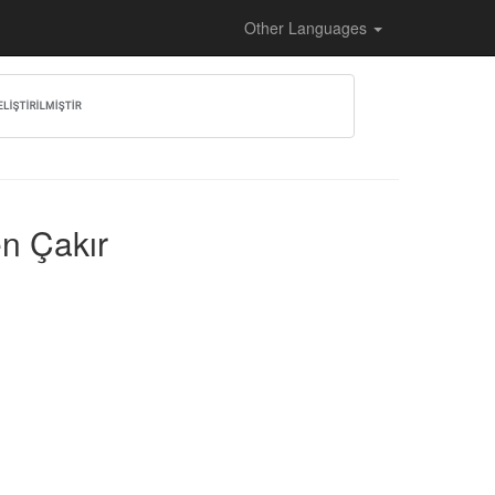
Other Languages
en Çakır