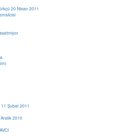
 Kürkçü 20 Nisan 2011
emsilcisi
issetmiyor
da
lüm)
 - 11 Şubat 2011
 Aralık 2010
AVCI