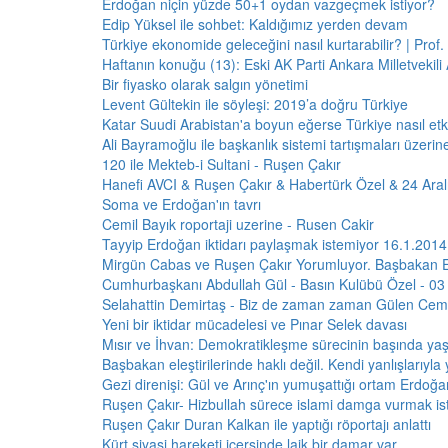
Erdoğan niçin yüzde 50+1 oydan vazgeçmek istiyor?
Edip Yüksel ile sohbet: Kaldığımız yerden devam
Türkiye ekonomide geleceğini nasıl kurtarabilir? | Prof. 
Haftanın konuğu (13): Eski AK Parti Ankara Milletvekili
Bir fiyasko olarak salgın yönetimi
Levent Gültekin ile söyleşi: 2019’a doğru Türkiye
Katar Suudi Arabistan'a boyun eğerse Türkiye nasıl etki
Ali Bayramoğlu ile başkanlık sistemi tartışmaları üzerin
120 ile Mekteb-i Sultani - Ruşen Çakır
Hanefi AVCI & Ruşen Çakır & Habertürk Özel & 24 Aral
Soma ve Erdoğan'ın tavrı
Cemil Bayık roportaji uzerine - Rusen Cakir
Tayyip Erdoğan iktidarı paylaşmak istemiyor 16.1.2014
Mirgün Cabas ve Ruşen Çakır Yorumluyor. Başbakan 
Cumhurbaşkanı Abdullah Gül - Basın Kulübü Özel - 0
Selahattin Demirtaş - Biz de zaman zaman Gülen Cema
Yeni bir iktidar mücadelesi ve Pınar Selek davası
Mısır ve İhvan: Demokratikleşme sürecinin başında ya
Başbakan eleştirilerinde haklı değil. Kendi yanlışlarıyla
Gezi direnişi: Gül ve Arınç'ın yumuşattığı ortam Erdoğan
Ruşen Çakır- Hizbullah sürece islami damga vurmak ist
Ruşen Çakır Duran Kalkan ile yaptığı röportajı anlattı
Kürt siyasi hareketi içersinde laik bir damar var