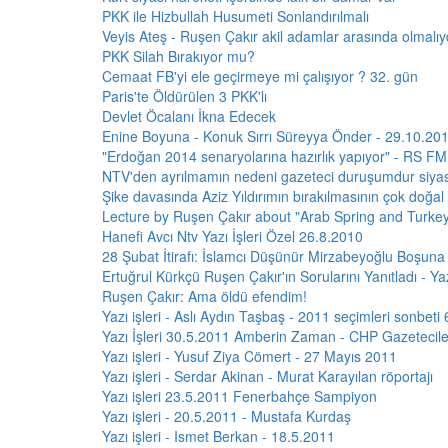
PKK ile Hizbullah Husumeti Sonlandırılmalı
Veyis Ateş - Ruşen Çakır akil adamlar arasında olmalı
PKK Silah Bırakıyor mu?
Cemaat FB'yi ele geçirmeye mi çalışıyor ? 32. gün
Paris'te Öldürülen 3 PKK'lı
Devlet Öcalanı İkna Edecek
Enine Boyuna - Konuk Sırrı Süreyya Önder - 29.10.20
"Erdoğan 2014 senaryolarına hazırlık yapıyor" - RS FM
NTV'den ayrılmamın nedeni gazeteci duruşumdur siyas
Şike davasında Aziz Yıldırımın bırakılmasının çok doğ
Lecture by Ruşen Çakır about "Arab Spring and Turkey
Hanefi Avcı Ntv Yazı İşleri Özel 26.8.2010
28 Şubat İtirafı: İslamcı Düşünür Mirzabeyoğlu Boşuna 
Ertuğrul Kürkçü Ruşen Çakır'ın Sorularını Yanıtladı - Yazı
Ruşen Çakır: Ama öldü efendim!
Yazı işleri - Aslı Aydın Taşbaş - 2011 seçimleri sonbet
Yazı İşleri 30.5.2011 Amberin Zaman - CHP Gazetecil
Yazı işleri - Yusuf Ziya Cömert - 27 Mayıs 2011
Yazı işleri - Serdar Akinan - Murat Karayılan röportajı
Yazı işleri 23.5.2011 Fenerbahçe Sampiyon
Yazı işleri - 20.5.2011 - Mustafa Kurdaş
Yazı işleri - Ismet Berkan - 18.5.2011