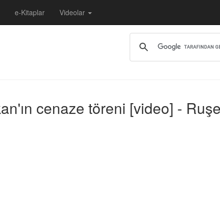
e-Kitaplar
Videolar
kan'ın cenaze töreni [video] - Ruş