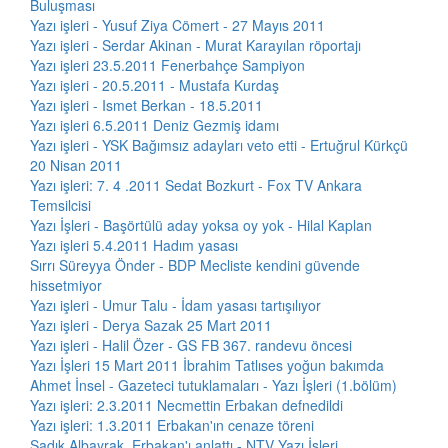
Buluşması
Yazı işleri - Yusuf Ziya Cömert - 27 Mayıs 2011
Yazı işleri - Serdar Akinan - Murat Karayılan röportajı
Yazı işleri 23.5.2011 Fenerbahçe Sampiyon
Yazı işleri - 20.5.2011 - Mustafa Kurdaş
Yazı işleri - Ismet Berkan - 18.5.2011
Yazı işleri 6.5.2011 Deniz Gezmiş idamı
Yazı işleri - YSK Bağımsız adayları veto etti - Ertuğrul Kürkçü
20 Nisan 2011
Yazı işleri: 7. 4 .2011 Sedat Bozkurt - Fox TV Ankara
Temsilcisi
Yazı İşleri - Başörtülü aday yoksa oy yok - Hilal Kaplan
Yazı işleri 5.4.2011 Hadım yasası
Sırrı Süreyya Önder - BDP Mecliste kendini güvende
hissetmiyor
Yazı işleri - Umur Talu - İdam yasası tartışılıyor
Yazı işleri - Derya Sazak 25 Mart 2011
Yazı işleri - Halil Özer - GS FB 367. randevu öncesi
Yazı İşleri 15 Mart 2011 İbrahim Tatlıses yoğun bakımda
Ahmet İnsel - Gazeteci tutuklamaları - Yazı İşleri (1.bölüm)
Yazı işleri: 2.3.2011 Necmettin Erbakan defnedildi
Yazı işleri: 1.3.2011 Erbakan'ın cenaze töreni
Sadık Albayrak, Erbakan'ı anlattı - NTV Yazı İşleri