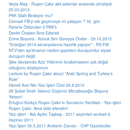
Veyis Ateş - Ruşen Çakır akil adamlar arasında olmalıydı
25.03.2013
PKK Silah Bırakıyor mu?
Cemaat FB'yi ele geçirmeye mi çalışıyor ? 32. gün
Paris'te Öldürülen 3 PKK'lı
Devlet Öcalanı İkna Edecek
Enine Boyuna - Konuk Sırrı Süreyya Önder - 29.10.2012
"Erdoğan 2014 senaryolarına hazırlık yapıyor" - RS FM
NTV'den ayrılmamın nedeni gazeteci duruşumdur siyasi
duruşum değil.
Şike davasında Aziz Yıldırımın bırakılmasının çok doğal
olduğunu söylüyorum
Lecture by Ruşen Çakır about "Arab Spring and Turkey's
Role"
Hanefi Avcı Ntv Yazı İşleri Özel 26.8.2010
28 Şubat İtirafı: İslamcı Düşünür Mirzabeyoğlu Boşuna
Yatıyor!.
Ertuğrul Kürkçü Ruşen Çakır'ın Sorularını Yanıtladı - Yazı işleri
Ruşen Çakır: Ama öldü efendim!
Yazı işleri - Aslı Aydın Taşbaş - 2011 seçimleri sonbeti 6
Haziran 2011
Yazı İşleri 30.5.2011 Amberin Zaman - CHP Gazeteciler