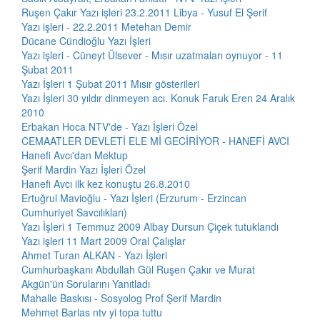
Ruşen Çakır Yazı işleri 23.2.2011 Libya - Yusuf El Şerif
Yazı işleri - 22.2.2011 Metehan Demir
Dücane Cündioğlu Yazı İşleri
Yazı işleri - Cüneyt Ülsever - Mısır uzatmaları oynuyor - 11
Şubat 2011
Yazı İşleri 1 Şubat 2011 Mısır gösterileri
Yazı İşleri 30 yıldır dinmeyen acı. Konuk Faruk Eren 24 Aralık
2010
Erbakan Hoca NTV'de - Yazı İşleri Özel
CEMAATLER DEVLETİ ELE Mİ GECİRİYOR - HANEFİ AVCI
Hanefi Avcı'dan Mektup
Şerif Mardin Yazı İşleri Özel
Hanefi Avcı ilk kez konuştu 26.8.2010
Ertuğrul Mavioğlu - Yazı İşleri (Erzurum - Erzincan
Cumhuriyet Savcılıkları)
Yazı İşleri 1 Temmuz 2009 Albay Dursun Çiçek tutuklandı
Yazı işleri 11 Mart 2009 Oral Çalışlar
Ahmet Turan ALKAN - Yazı İşleri
Cumhurbaşkanı Abdullah Gül Ruşen Çakır ve Murat
Akgün'ün Sorularını Yanıtladı
Mahalle Baskısı - Sosyolog Prof Şerif Mardin
Mehmet Barlas ntv yi topa tuttu