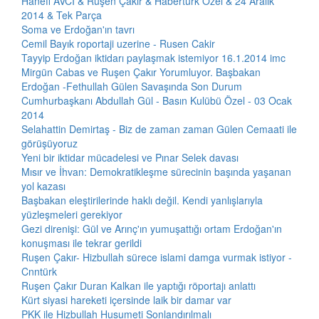
Hanefi AVCI & Ruşen Çakır & Habertürk Özel & 24 Aralık
2014 & Tek Parça
Soma ve Erdoğan'ın tavrı
Cemil Bayık roportaji uzerine - Rusen Cakir
Tayyip Erdoğan iktidarı paylaşmak istemiyor 16.1.2014 imc
Mirgün Cabas ve Ruşen Çakır Yorumluyor. Başbakan
Erdoğan -Fethullah Gülen Savaşında Son Durum
Cumhurbaşkanı Abdullah Gül - Basın Kulübü Özel - 03 Ocak
2014
Selahattin Demirtaş - Biz de zaman zaman Gülen Cemaati ile
görüşüyoruz
Yeni bir iktidar mücadelesi ve Pınar Selek davası
Mısır ve İhvan: Demokratikleşme sürecinin başında yaşanan
yol kazası
Başbakan eleştirilerinde haklı değil. Kendi yanlışlarıyla
yüzleşmeleri gerekiyor
Gezi direnişi: Gül ve Arınç'ın yumuşattığı ortam Erdoğan'ın
konuşması ile tekrar gerildi
Ruşen Çakır- Hizbullah sürece islami damga vurmak istiyor -
Cnntürk
Ruşen Çakır Duran Kalkan ile yaptığı röportajı anlattı
Kürt siyasi hareketi içersinde laik bir damar var
PKK ile Hizbullah Husumeti Sonlandırılmalı