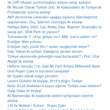
Ve CHP nihayet cumhurbaşkanı adayını seçip açıklıyor
Bir Mozaik Olarak Türkiye (24): Ali Kalkandelen ile Türkiye'de
Protestanlar üzerine söyleşi
AKP döneminde yukarıdan aşağıya toplumu İslamileştirme
uygulamaları: Doç. Şebnem Gümüşçü ile söyleşi
Haftaya Bakış (200): Can Atalay olayı, Akşener, İmamoğlu'na
savaş açtı, DEM Parti ne yapıyor?
Transatlantik: F-16'lar geliyor mu? ABD, İran'a saldırır mı?
Erdoğan Mısır yolcusu
Erdoğan niçin yüzde 50+1 oydan vazgeçmek istiyor?
Edip Yüksel ile sohbet: Kaldığımız yerden devam
Türkiye ekonomide geleceğini nasıl kurtarabilir? | Prof. Ufuk
Akçiğit ile söyleşi
Haftanın konuğu (13): Eski AK Parti Ankara Milletvekili Aydın
Ünal Ruşen Çakır'ın sorularını cevapladı
Bir fiyasko olarak salgın yönetimi
Levent Gültekin ile söyleşi: 2019’a doğru Türkiye
Katar Suudi Arabistan'a boyun eğerse Türkiye nasıl etkilenir?
Galip Dalay ile söyleşi
Ali Bayramoğlu ile başkanlık sistemi tartışmaları üzerine
söyleşi
120 ile Mekteb-i Sultani - Ruşen Çakır