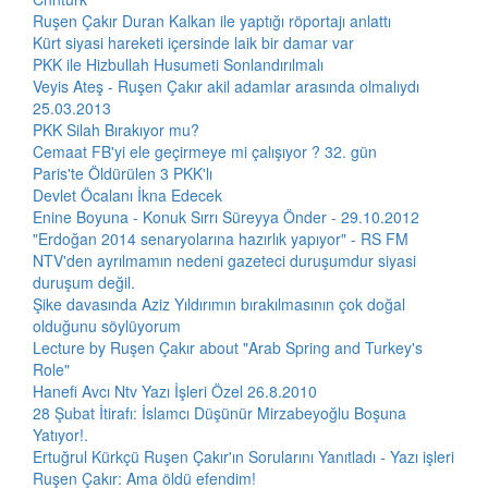
Ruşen Çakır Duran Kalkan ile yaptığı röportajı anlattı
Kürt siyasi hareketi içersinde laik bir damar var
PKK ile Hizbullah Husumeti Sonlandırılmalı
Veyis Ateş - Ruşen Çakır akil adamlar arasında olmalıydı
25.03.2013
PKK Silah Bırakıyor mu?
Cemaat FB'yi ele geçirmeye mi çalışıyor ? 32. gün
Paris'te Öldürülen 3 PKK'lı
Devlet Öcalanı İkna Edecek
Enine Boyuna - Konuk Sırrı Süreyya Önder - 29.10.2012
"Erdoğan 2014 senaryolarına hazırlık yapıyor" - RS FM
NTV'den ayrılmamın nedeni gazeteci duruşumdur siyasi
duruşum değil.
Şike davasında Aziz Yıldırımın bırakılmasının çok doğal
olduğunu söylüyorum
Lecture by Ruşen Çakır about "Arab Spring and Turkey's
Role"
Hanefi Avcı Ntv Yazı İşleri Özel 26.8.2010
28 Şubat İtirafı: İslamcı Düşünür Mirzabeyoğlu Boşuna
Yatıyor!.
Ertuğrul Kürkçü Ruşen Çakır'ın Sorularını Yanıtladı - Yazı işleri
Ruşen Çakır: Ama öldü efendim!