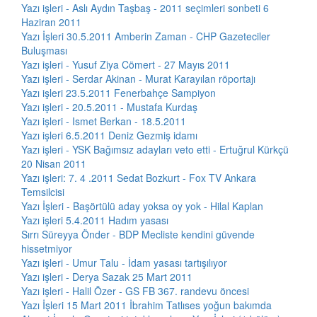
Yazı işleri - Aslı Aydın Taşbaş - 2011 seçimleri sonbeti 6
Haziran 2011
Yazı İşleri 30.5.2011 Amberin Zaman - CHP Gazeteciler
Buluşması
Yazı işleri - Yusuf Ziya Cömert - 27 Mayıs 2011
Yazı işleri - Serdar Akinan - Murat Karayılan röportajı
Yazı işleri 23.5.2011 Fenerbahçe Sampiyon
Yazı işleri - 20.5.2011 - Mustafa Kurdaş
Yazı işleri - Ismet Berkan - 18.5.2011
Yazı işleri 6.5.2011 Deniz Gezmiş idamı
Yazı işleri - YSK Bağımsız adayları veto etti - Ertuğrul Kürkçü
20 Nisan 2011
Yazı işleri: 7. 4 .2011 Sedat Bozkurt - Fox TV Ankara
Temsilcisi
Yazı İşleri - Başörtülü aday yoksa oy yok - Hilal Kaplan
Yazı işleri 5.4.2011 Hadım yasası
Sırrı Süreyya Önder - BDP Mecliste kendini güvende
hissetmiyor
Yazı işleri - Umur Talu - İdam yasası tartışılıyor
Yazı işleri - Derya Sazak 25 Mart 2011
Yazı işleri - Halil Özer - GS FB 367. randevu öncesi
Yazı İşleri 15 Mart 2011 İbrahim Tatlıses yoğun bakımda