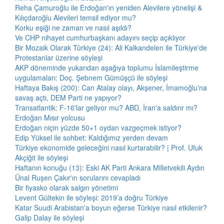
Reha Çamuroğlu ile Erdoğan'ın yeniden Alevilere yönelişi &
Kılıçdaroğlu Alevileri temsil ediyor mu?
Korku eşiği ne zaman ve nasıl aşıldı?
Ve CHP nihayet cumhurbaşkanı adayını seçip açıklıyor
Bir Mozaik Olarak Türkiye (24): Ali Kalkandelen ile Türkiye'de
Protestanlar üzerine söyleşi
AKP döneminde yukarıdan aşağıya toplumu İslamileştirme
uygulamaları: Doç. Şebnem Gümüşçü ile söyleşi
Haftaya Bakış (200): Can Atalay olayı, Akşener, İmamoğlu'na
savaş açtı, DEM Parti ne yapıyor?
Transatlantik: F-16'lar geliyor mu? ABD, İran'a saldırır mı?
Erdoğan Mısır yolcusu
Erdoğan niçin yüzde 50+1 oydan vazgeçmek istiyor?
Edip Yüksel ile sohbet: Kaldığımız yerden devam
Türkiye ekonomide geleceğini nasıl kurtarabilir? | Prof. Ufuk
Akçiğit ile söyleşi
Haftanın konuğu (13): Eski AK Parti Ankara Milletvekili Aydın
Ünal Ruşen Çakır'ın sorularını cevapladı
Bir fiyasko olarak salgın yönetimi
Levent Gültekin ile söyleşi: 2019’a doğru Türkiye
Katar Suudi Arabistan'a boyun eğerse Türkiye nasıl etkilenir?
Galip Dalay ile söyleşi