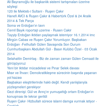
Ali Bayramoğlu ile başkanlık sistemi tartışmaları üzerine
söyleşi
120 ile Mekteb-i Sultani - Ruşen Çakır
Hanefi AVCI & Ruşen Çakır & Habertürk Özel & 24 Aralık
2014 & Tek Parça
Soma ve Erdoğan'ın tavrı
Cemil Bayık roportaji uzerine - Rusen Cakir
Tayyip Erdoğan iktidarı paylaşmak istemiyor 16.1.2014 imc
Mirgün Cabas ve Ruşen Çakır Yorumluyor. Başbakan
Erdoğan -Fethullah Gülen Savaşında Son Durum
Cumhurbaşkanı Abdullah Gül - Basın Kulübü Özel - 03 Ocak
2014
Selahattin Demirtaş - Biz de zaman zaman Gülen Cemaati ile
görüşüyoruz
Yeni bir iktidar mücadelesi ve Pınar Selek davası
Mısır ve İhvan: Demokratikleşme sürecinin başında yaşanan
yol kazası
Başbakan eleştirilerinde haklı değil. Kendi yanlışlarıyla
yüzleşmeleri gerekiyor
Gezi direnişi: Gül ve Arınç'ın yumuşattığı ortam Erdoğan'ın
konuşması ile tekrar gerildi
Ruşen Çakır- Hizbullah sürece islami damga vurmak istiyor -
Cnntürk