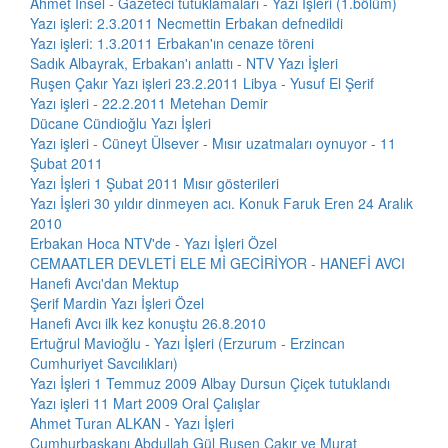
Ahmet İnsel - Gazeteci tutuklamaları - Yazı İşleri (1.bölüm)
Yazı işleri: 2.3.2011 Necmettin Erbakan defnedildi
Yazı işleri: 1.3.2011 Erbakan'ın cenaze töreni
Sadık Albayrak, Erbakan'ı anlattı - NTV Yazı İşleri
Ruşen Çakır Yazı işleri 23.2.2011 Libya - Yusuf El Şerif
Yazı işleri - 22.2.2011 Metehan Demir
Dücane Cündioğlu Yazı İşleri
Yazı işleri - Cüneyt Ülsever - Mısır uzatmaları oynuyor - 11
Şubat 2011
Yazı İşleri 1 Şubat 2011 Mısır gösterileri
Yazı İşleri 30 yıldır dinmeyen acı. Konuk Faruk Eren 24 Aralık
2010
Erbakan Hoca NTV'de - Yazı İşleri Özel
CEMAATLER DEVLETİ ELE Mİ GECİRİYOR - HANEFİ AVCI
Hanefi Avcı'dan Mektup
Şerif Mardin Yazı İşleri Özel
Hanefi Avcı ilk kez konuştu 26.8.2010
Ertuğrul Mavioğlu - Yazı İşleri (Erzurum - Erzincan
Cumhuriyet Savcılıkları)
Yazı İşleri 1 Temmuz 2009 Albay Dursun Çiçek tutuklandı
Yazı işleri 11 Mart 2009 Oral Çalışlar
Ahmet Turan ALKAN - Yazı İşleri
Cumhurbaşkanı Abdullah Gül Ruşen Çakır ve Murat