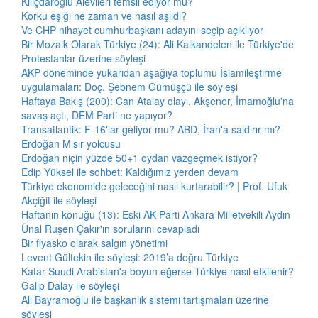
Kılıçdaroğlu Alevileri temsil ediyor mu?
Korku eşiği ne zaman ve nasıl aşıldı?
Ve CHP nihayet cumhurbaşkanı adayını seçip açıklıyor
Bir Mozaik Olarak Türkiye (24): Ali Kalkandelen ile Türkiye'de
Protestanlar üzerine söyleşi
AKP döneminde yukarıdan aşağıya toplumu İslamileştirme
uygulamaları: Doç. Şebnem Gümüşçü ile söyleşi
Haftaya Bakış (200): Can Atalay olayı, Akşener, İmamoğlu'na
savaş açtı, DEM Parti ne yapıyor?
Transatlantik: F-16'lar geliyor mu? ABD, İran'a saldırır mı?
Erdoğan Mısır yolcusu
Erdoğan niçin yüzde 50+1 oydan vazgeçmek istiyor?
Edip Yüksel ile sohbet: Kaldığımız yerden devam
Türkiye ekonomide geleceğini nasıl kurtarabilir? | Prof. Ufuk
Akçiğit ile söyleşi
Haftanın konuğu (13): Eski AK Parti Ankara Milletvekili Aydın
Ünal Ruşen Çakır'ın sorularını cevapladı
Bir fiyasko olarak salgın yönetimi
Levent Gültekin ile söyleşi: 2019’a doğru Türkiye
Katar Suudi Arabistan'a boyun eğerse Türkiye nasıl etkilenir?
Galip Dalay ile söyleşi
Ali Bayramoğlu ile başkanlık sistemi tartışmaları üzerine
söyleşi