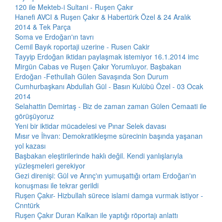
120 ile Mekteb-i Sultani - Ruşen Çakır
Hanefi AVCI & Ruşen Çakır & Habertürk Özel & 24 Aralık
2014 & Tek Parça
Soma ve Erdoğan'ın tavrı
Cemil Bayık roportaji uzerine - Rusen Cakir
Tayyip Erdoğan iktidarı paylaşmak istemiyor 16.1.2014 imc
Mirgün Cabas ve Ruşen Çakır Yorumluyor. Başbakan
Erdoğan -Fethullah Gülen Savaşında Son Durum
Cumhurbaşkanı Abdullah Gül - Basın Kulübü Özel - 03 Ocak
2014
Selahattin Demirtaş - Biz de zaman zaman Gülen Cemaati ile
görüşüyoruz
Yeni bir iktidar mücadelesi ve Pınar Selek davası
Mısır ve İhvan: Demokratikleşme sürecinin başında yaşanan
yol kazası
Başbakan eleştirilerinde haklı değil. Kendi yanlışlarıyla
yüzleşmeleri gerekiyor
Gezi direnişi: Gül ve Arınç'ın yumuşattığı ortam Erdoğan'ın
konuşması ile tekrar gerildi
Ruşen Çakır- Hizbullah sürece islami damga vurmak istiyor -
Cnntürk
Ruşen Çakır Duran Kalkan ile yaptığı röportajı anlattı