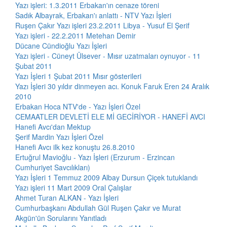
Yazı işleri: 1.3.2011 Erbakan'ın cenaze töreni
Sadık Albayrak, Erbakan'ı anlattı - NTV Yazı İşleri
Ruşen Çakır Yazı işleri 23.2.2011 Libya - Yusuf El Şerif
Yazı işleri - 22.2.2011 Metehan Demir
Dücane Cündioğlu Yazı İşleri
Yazı işleri - Cüneyt Ülsever - Mısır uzatmaları oynuyor - 11
Şubat 2011
Yazı İşleri 1 Şubat 2011 Mısır gösterileri
Yazı İşleri 30 yıldır dinmeyen acı. Konuk Faruk Eren 24 Aralık
2010
Erbakan Hoca NTV'de - Yazı İşleri Özel
CEMAATLER DEVLETİ ELE Mİ GECİRİYOR - HANEFİ AVCI
Hanefi Avcı'dan Mektup
Şerif Mardin Yazı İşleri Özel
Hanefi Avcı ilk kez konuştu 26.8.2010
Ertuğrul Mavioğlu - Yazı İşleri (Erzurum - Erzincan
Cumhuriyet Savcılıkları)
Yazı İşleri 1 Temmuz 2009 Albay Dursun Çiçek tutuklandı
Yazı işleri 11 Mart 2009 Oral Çalışlar
Ahmet Turan ALKAN - Yazı İşleri
Cumhurbaşkanı Abdullah Gül Ruşen Çakır ve Murat
Akgün'ün Sorularını Yanıtladı