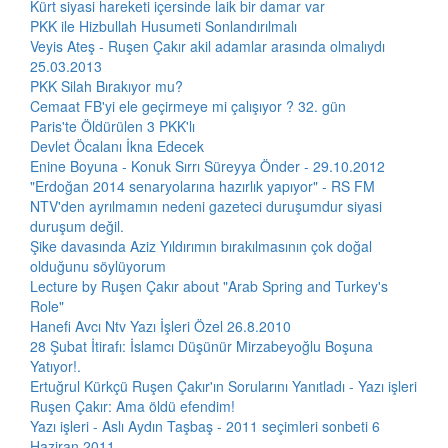
Kürt siyasi hareketi içersinde laik bir damar var
PKK ile Hizbullah Husumeti Sonlandırılmalı
Veyis Ateş - Ruşen Çakır akil adamlar arasında olmalıydı
25.03.2013
PKK Silah Bırakıyor mu?
Cemaat FB'yi ele geçirmeye mi çalışıyor ? 32. gün
Paris'te Öldürülen 3 PKK'lı
Devlet Öcalanı İkna Edecek
Enine Boyuna - Konuk Sırrı Süreyya Önder - 29.10.2012
"Erdoğan 2014 senaryolarına hazırlık yapıyor" - RS FM
NTV'den ayrılmamın nedeni gazeteci duruşumdur siyasi
duruşum değil.
Şike davasında Aziz Yıldırımın bırakılmasının çok doğal
olduğunu söylüyorum
Lecture by Ruşen Çakır about "Arab Spring and Turkey's
Role"
Hanefi Avcı Ntv Yazı İşleri Özel 26.8.2010
28 Şubat İtirafı: İslamcı Düşünür Mirzabeyoğlu Boşuna
Yatıyor!.
Ertuğrul Kürkçü Ruşen Çakır'ın Sorularını Yanıtladı - Yazı işleri
Ruşen Çakır: Ama öldü efendim!
Yazı işleri - Aslı Aydın Taşbaş - 2011 seçimleri sonbeti 6
Haziran 2011