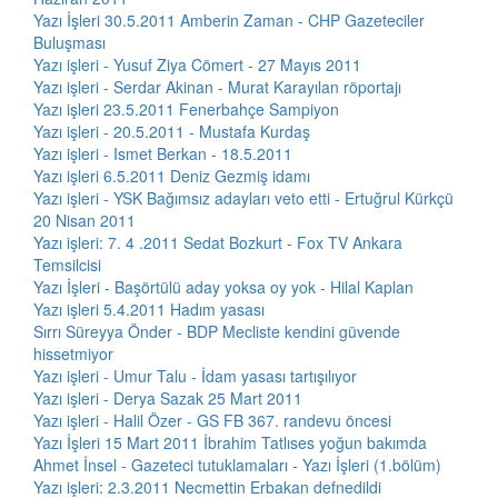
Yazı İşleri 30.5.2011 Amberin Zaman - CHP Gazeteciler
Buluşması
Yazı işleri - Yusuf Ziya Cömert - 27 Mayıs 2011
Yazı işleri - Serdar Akinan - Murat Karayılan röportajı
Yazı işleri 23.5.2011 Fenerbahçe Sampiyon
Yazı işleri - 20.5.2011 - Mustafa Kurdaş
Yazı işleri - Ismet Berkan - 18.5.2011
Yazı işleri 6.5.2011 Deniz Gezmiş idamı
Yazı işleri - YSK Bağımsız adayları veto etti - Ertuğrul Kürkçü
20 Nisan 2011
Yazı işleri: 7. 4 .2011 Sedat Bozkurt - Fox TV Ankara
Temsilcisi
Yazı İşleri - Başörtülü aday yoksa oy yok - Hilal Kaplan
Yazı işleri 5.4.2011 Hadım yasası
Sırrı Süreyya Önder - BDP Mecliste kendini güvende
hissetmiyor
Yazı işleri - Umur Talu - İdam yasası tartışılıyor
Yazı işleri - Derya Sazak 25 Mart 2011
Yazı işleri - Halil Özer - GS FB 367. randevu öncesi
Yazı İşleri 15 Mart 2011 İbrahim Tatlıses yoğun bakımda
Ahmet İnsel - Gazeteci tutuklamaları - Yazı İşleri (1.bölüm)
Yazı işleri: 2.3.2011 Necmettin Erbakan defnedildi