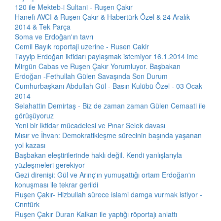
120 ile Mekteb-i Sultani - Ruşen Çakır
Hanefi AVCI & Ruşen Çakır & Habertürk Özel & 24 Aralık
2014 & Tek Parça
Soma ve Erdoğan'ın tavrı
Cemil Bayık roportaji uzerine - Rusen Cakir
Tayyip Erdoğan iktidarı paylaşmak istemiyor 16.1.2014 imc
Mirgün Cabas ve Ruşen Çakır Yorumluyor. Başbakan
Erdoğan -Fethullah Gülen Savaşında Son Durum
Cumhurbaşkanı Abdullah Gül - Basın Kulübü Özel - 03 Ocak
2014
Selahattin Demirtaş - Biz de zaman zaman Gülen Cemaati ile
görüşüyoruz
Yeni bir iktidar mücadelesi ve Pınar Selek davası
Mısır ve İhvan: Demokratikleşme sürecinin başında yaşanan
yol kazası
Başbakan eleştirilerinde haklı değil. Kendi yanlışlarıyla
yüzleşmeleri gerekiyor
Gezi direnişi: Gül ve Arınç'ın yumuşattığı ortam Erdoğan'ın
konuşması ile tekrar gerildi
Ruşen Çakır- Hizbullah sürece islami damga vurmak istiyor -
Cnntürk
Ruşen Çakır Duran Kalkan ile yaptığı röportajı anlattı