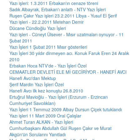
Yazı işleri: 1.3.2011 Erbakan'ın cenaze töreni
Sadık Albayrak, Erbakan'ı anlattı - NTV Yazı İşleri
Ruşen Çakır Yazı işleri 23.2.2011 Libya - Yusuf El Şerif
Yazı işleri - 22.2.2011 Metehan Demir
Dücane Cündioğlu Yazı İşleri
Yazı işleri - Cüneyt Ülsever - Mısır uzatmaları oynuyor - 11
Şubat 2011
Yazı İşleri 1 Şubat 2011 Mısır gösterileri
Yazı İşleri 30 yıldır dinmeyen acı. Konuk Faruk Eren 24 Aralık
2010
Erbakan Hoca NTV'de - Yazı İşleri Özel
CEMAATLER DEVLETİ ELE Mİ GECİRİYOR - HANEFİ AVCI
Hanefi Avcı'dan Mektup
Şerif Mardin Yazı İşleri Özel
Hanefi Avcı ilk kez konuştu 26.8.2010
Ertuğrul Mavioğlu - Yazı İşleri (Erzurum - Erzincan
Cumhuriyet Savcılıkları)
Yazı İşleri 1 Temmuz 2009 Albay Dursun Çiçek tutuklandı
Yazı işleri 11 Mart 2009 Oral Çalışlar
Ahmet Turan ALKAN - Yazı İşleri
Cumhurbaşkanı Abdullah Gül Ruşen Çakır ve Murat
Akgün'ün Sorularını Yanıtladı