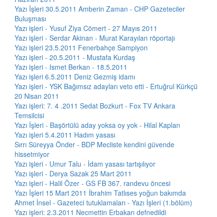
Yazı İşleri 30.5.2011 Amberin Zaman - CHP Gazeteciler
Buluşması
Yazı işleri - Yusuf Ziya Cömert - 27 Mayıs 2011
Yazı işleri - Serdar Akinan - Murat Karayılan röportajı
Yazı işleri 23.5.2011 Fenerbahçe Sampiyon
Yazı işleri - 20.5.2011 - Mustafa Kurdaş
Yazı işleri - Ismet Berkan - 18.5.2011
Yazı işleri 6.5.2011 Deniz Gezmiş idamı
Yazı işleri - YSK Bağımsız adayları veto etti - Ertuğrul Kürkçü
20 Nisan 2011
Yazı işleri: 7. 4 .2011 Sedat Bozkurt - Fox TV Ankara
Temsilcisi
Yazı İşleri - Başörtülü aday yoksa oy yok - Hilal Kaplan
Yazı işleri 5.4.2011 Hadım yasası
Sırrı Süreyya Önder - BDP Mecliste kendini güvende
hissetmiyor
Yazı işleri - Umur Talu - İdam yasası tartışılıyor
Yazı işleri - Derya Sazak 25 Mart 2011
Yazı işleri - Halil Özer - GS FB 367. randevu öncesi
Yazı İşleri 15 Mart 2011 İbrahim Tatlıses yoğun bakımda
Ahmet İnsel - Gazeteci tutuklamaları - Yazı İşleri (1.bölüm)
Yazı işleri: 2.3.2011 Necmettin Erbakan defnedildi