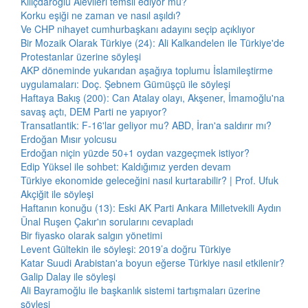
Kılıçdaroğlu Alevileri temsil ediyor mu?
Korku eşiği ne zaman ve nasıl aşıldı?
Ve CHP nihayet cumhurbaşkanı adayını seçip açıklıyor
Bir Mozaik Olarak Türkiye (24): Ali Kalkandelen ile Türkiye'de
Protestanlar üzerine söyleşi
AKP döneminde yukarıdan aşağıya toplumu İslamileştirme
uygulamaları: Doç. Şebnem Gümüşçü ile söyleşi
Haftaya Bakış (200): Can Atalay olayı, Akşener, İmamoğlu'na
savaş açtı, DEM Parti ne yapıyor?
Transatlantik: F-16'lar geliyor mu? ABD, İran'a saldırır mı?
Erdoğan Mısır yolcusu
Erdoğan niçin yüzde 50+1 oydan vazgeçmek istiyor?
Edip Yüksel ile sohbet: Kaldığımız yerden devam
Türkiye ekonomide geleceğini nasıl kurtarabilir? | Prof. Ufuk
Akçiğit ile söyleşi
Haftanın konuğu (13): Eski AK Parti Ankara Milletvekili Aydın
Ünal Ruşen Çakır'ın sorularını cevapladı
Bir fiyasko olarak salgın yönetimi
Levent Gültekin ile söyleşi: 2019’a doğru Türkiye
Katar Suudi Arabistan'a boyun eğerse Türkiye nasıl etkilenir?
Galip Dalay ile söyleşi
Ali Bayramoğlu ile başkanlık sistemi tartışmaları üzerine
söyleşi