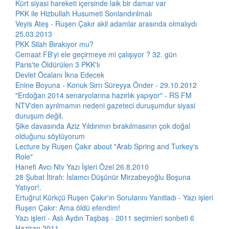
Kürt siyasi hareketi içersinde laik bir damar var
PKK ile Hizbullah Husumeti Sonlandırılmalı
Veyis Ateş - Ruşen Çakır akil adamlar arasında olmalıydı
25.03.2013
PKK Silah Bırakıyor mu?
Cemaat FB'yi ele geçirmeye mi çalışıyor ? 32. gün
Paris'te Öldürülen 3 PKK'lı
Devlet Öcalanı İkna Edecek
Enine Boyuna - Konuk Sırrı Süreyya Önder - 29.10.2012
"Erdoğan 2014 senaryolarına hazırlık yapıyor" - RS FM
NTV'den ayrılmamın nedeni gazeteci duruşumdur siyasi
duruşum değil.
Şike davasında Aziz Yıldırımın bırakılmasının çok doğal
olduğunu söylüyorum
Lecture by Ruşen Çakır about "Arab Spring and Turkey's
Role"
Hanefi Avcı Ntv Yazı İşleri Özel 26.8.2010
28 Şubat İtirafı: İslamcı Düşünür Mirzabeyoğlu Boşuna
Yatıyor!.
Ertuğrul Kürkçü Ruşen Çakır'ın Sorularını Yanıtladı - Yazı işleri
Ruşen Çakır: Ama öldü efendim!
Yazı işleri - Aslı Aydın Taşbaş - 2011 seçimleri sonbeti 6
Haziran 2011