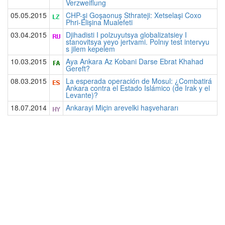
Verzweiflung
05.05.2015
CHP-şi Goşaonuş Sthrateji: Xetselaşi Coxo
Phri-Elişina Mualefeti
03.04.2015
Djihadisti I polzuyutsya globalizatsiey I
stanovitsya yeyo jertvami. Polnıy test intervyu
s jilem kepelem
10.03.2015
Aya Ankara Az Kobani Darse Ebrat Khahad
Gereft?
08.03.2015
La esperada operación de Mosul: ¿Combatirá
Ankara contra el Estado Islámico (de Irak y el
Levante)?
18.07.2014
Ankarayi Miçin arevelki haşvehararı