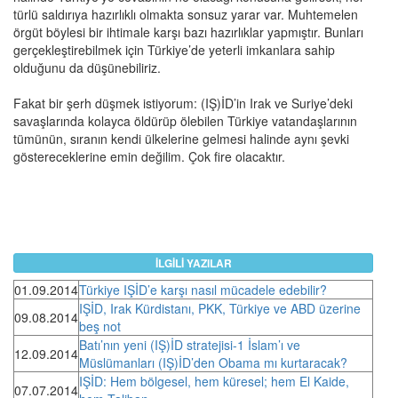
türlü saldırıya hazırlıklı olmakta sonsuz yarar var. Muhtemelen
örgüt böylesi bir ihtimale karşı bazı hazırlıklar yapmıştır. Bunları
gerçekleştirebilmek için Türkiye’de yeterli imkanlara sahip
olduğunu da düşünebiliriz.
Fakat bir şerh düşmek istiyorum: (IŞ)İD’in Irak ve Suriye’deki
savaşlarında kolayca öldürüp ölebilen Türkiye vatandaşlarının
tümünün, sıranın kendi ülkelerine gelmesi halinde aynı şevki
göstereceklerine emin değilim. Çok fire olacaktır.
İLGİLİ YAZILAR
01.09.2014
Türkiye IŞİD’e karşı nasıl mücadele edebilir?
IŞİD, Irak Kürdistanı, PKK, Türkiye ve ABD üzerine
09.08.2014
beş not
Batı’nın yeni (IŞ)İD stratejisi-1 İslam’ı ve
12.09.2014
Müslümanları (IŞ)İD’den Obama mı kurtaracak?
IŞİD: Hem bölgesel, hem küresel; hem El Kaide,
07.07.2014