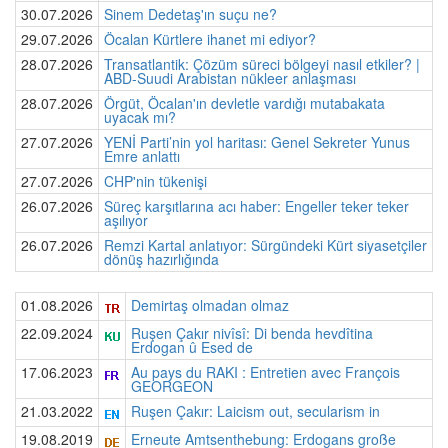
30.07.2026
Sinem Dedetaş'ın suçu ne?
29.07.2026
Öcalan Kürtlere ihanet mi ediyor?
28.07.2026
Transatlantik: Çözüm süreci bölgeyi nasıl etkiler? |
ABD-Suudi Arabistan nükleer anlaşması
28.07.2026
Örgüt, Öcalan'ın devletle vardığı mutabakata
uyacak mı?
27.07.2026
YENİ Parti’nin yol haritası: Genel Sekreter Yunus
Emre anlattı
27.07.2026
CHP'nin tükenişi
26.07.2026
Süreç karşıtlarına acı haber: Engeller teker teker
aşılıyor
26.07.2026
Remzi Kartal anlatıyor: Sürgündeki Kürt siyasetçiler
dönüş hazırlığında
01.08.2026
Demirtaş olmadan olmaz
22.09.2024
Ruşen Çakır nivîsî: Di benda hevdîtina
Erdogan û Esed de
17.06.2023
Au pays du RAKI : Entretien avec François
GEORGEON
21.03.2022
Ruşen Çakır: Laicism out, secularism in
19.08.2019
Erneute Amtsenthebung: Erdogans große