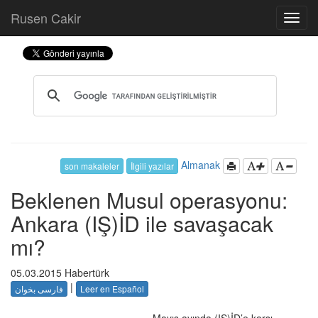
Rusen Cakir
Almanak
son makaleler
İlgili yazılar
Beklenen Musul operasyonu:
Ankara (IŞ)İD ile savaşacak
mı?
05.03.2015 Habertürk
|
فارسى بخوان
Leer en Español
Mayıs ayında (IŞ)İD’e karşı