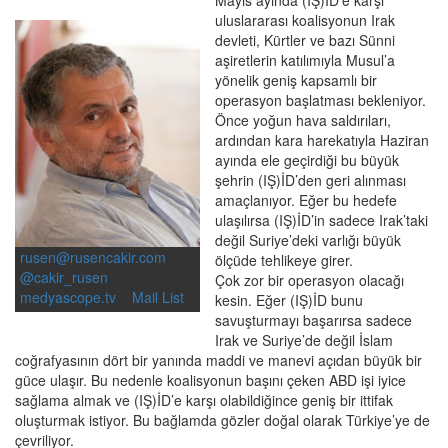
uluslararası koalisyonun Irak
devleti, Kürtler ve bazı Sünni
aşiretlerin katılımıyla Musul’a
yönelik geniş kapsamlı bir
operasyon başlatması bekleniyor.
Önce yoğun hava saldırıları,
ardından kara harekatıyla Haziran
ayında ele geçirdiği bu büyük
şehrin (IŞ)İD’den geri alınması
amaçlanıyor. Eğer bu hedefe
ulaşılırsa (IŞ)İD’in sadece Irak’taki
değil Suriye’deki varlığı büyük
rusen@rusencakir.com
ölçüde tehlikeye girer.
@cakir_rusen
Çok zor bir operasyon olacağı
medyascope.tv
Mail List
kesin. Eğer (IŞ)İD bunu
savuşturmayı başarırsa sadece
Irak ve Suriye’de değil İslam
coğrafyasının dört bir yanında maddi ve manevi açıdan büyük bir
güce ulaşır. Bu nedenle koalisyonun başını çeken ABD işi iyice
sağlama almak ve (IŞ)İD’e karşı olabildiğince geniş bir ittifak
oluşturmak istiyor. Bu bağlamda gözler doğal olarak Türkiye’ye de
çevriliyor.