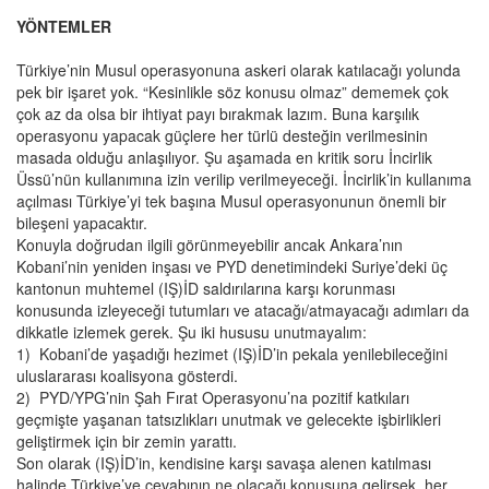
YÖNTEMLER
Türkiye’nin Musul operasyonuna askeri olarak katılacağı yolunda
pek bir işaret yok. “Kesinlikle söz konusu olmaz” dememek çok
çok az da olsa bir ihtiyat payı bırakmak lazım. Buna karşılık
operasyonu yapacak güçlere her türlü desteğin verilmesinin
masada olduğu anlaşılıyor. Şu aşamada en kritik soru İncirlik
Üssü’nün kullanımına izin verilip verilmeyeceği. İncirlik’in kullanıma
açılması Türkiye’yi tek başına Musul operasyonunun önemli bir
bileşeni yapacaktır.
Konuyla doğrudan ilgili görünmeyebilir ancak Ankara’nın
Kobani’nin yeniden inşası ve PYD denetimindeki Suriye’deki üç
kantonun muhtemel (IŞ)İD saldırılarına karşı korunması
konusunda izleyeceği tutumları ve atacağı/atmayacağı adımları da
dikkatle izlemek gerek. Şu iki hususu unutmayalım:
1) Kobani’de yaşadığı hezimet (IŞ)İD’in pekala yenilebileceğini
uluslararası koalisyona gösterdi.
2) PYD/YPG’nin Şah Fırat Operasyonu’na pozitif katkıları
geçmişte yaşanan tatsızlıkları unutmak ve gelecekte işbirlikleri
geliştirmek için bir zemin yarattı.
Son olarak (IŞ)İD’in, kendisine karşı savaşa alenen katılması
halinde Türkiye’ye cevabının ne olacağı konusuna gelirsek, her