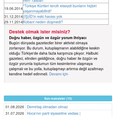
hem Taliban
"Türkiye Kürtleri tercih etseydi bunların hiçbiri
19.06.2014
yaşanmayabilirdi"
31.12.2014
(IŞ)İD’in eski havası yok
29.11.2014
Kobani neden düşmedi?
Destek olmak ister misiniz?
Doğru haber, özgün ve özgür yorum ihtiyacı
Bugün dünyada gazeteciler birer aktivist olmaya
zorlanıyor. Bu durum, kutuplaşmanın alabildiğine keskin
olduğu Türkiye'de daha fazla karşımıza çıkıyor. Halbuki
gazeteci, elinden geldiğince, doğru haber ile özgün ve
özgür yorumla toplumun tüm kesimlerine ulaşmaya
çalışmalı ve bu yolla, kutuplaşmayı artırma değil azaltmayı
kendine hedef edinmeli.
Devamı için
Son makaleler (10)
01.08.2026
Demirtaş olmadan olmaz
31.07.2026
Hoca'nın parti siyasetine vedası |