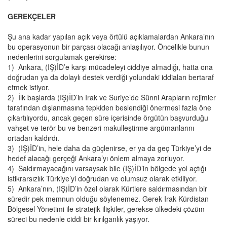
GEREKÇELER
Şu ana kadar yapılan açık veya örtülü açıklamalardan Ankara’nın
bu operasyonun bir parçası olacağı anlaşılıyor. Öncelikle bunun
nedenlerini sorgulamak gerekirse:
1) Ankara, (IŞ)İD’e karşı mücadeleyi ciddiye almadığı, hatta ona
doğrudan ya da dolaylı destek verdiği yolundaki iddiaları bertaraf
etmek istiyor.
2) İlk başlarda (IŞ)İD’in Irak ve Suriye’de Sünni Arapların rejimler
tarafından dışlanmasına tepkiden beslendiği önermesi fazla öne
çıkartılıyordu, ancak geçen süre içerisinde örgütün başvurduğu
vahşet ve terör bu ve benzeri makulleştirme argümanlarını
ortadan kaldırdı.
3) (IŞ)İD’in, hele daha da güçlenirse, er ya da geç Türkiye’yi de
hedef alacağı gerçeği Ankara’yı önlem almaya zorluyor.
4) Saldırmayacağını varsaysak bile (IŞ)İD’in bölgede yol açtığı
istikrarsızlık Türkiye’yi doğrudan ve olumsuz olarak etkiliyor.
5) Ankara’nın, (IŞ)İD’in özel olarak Kürtlere saldırmasından bir
süredir pek memnun olduğu söylenemez. Gerek Irak Kürdistan
Bölgesel Yönetimi ile stratejik ilişkiler, gerekse ülkedeki çözüm
süreci bu nedenle ciddi bir kırılganlık yaşıyor.