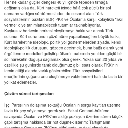
Her ne kadar güçler dengesi 40 yıl içinde tepeden tırnağa
değişmiş olsa da, Kürt hareketi içinde hâlâ çok güçlü bir sol
damarın varlığını sürdürmesinden de cesaret alan Türk
sosyalistlerinin bazıları BDP, PKK ve Öcalan'a karşı, kolaylıkla "akıl
verme" diye tanımlanabilecek tutumlar takınabiliyorlar.
Kuşkusuz herkesin herkesi eleştirmeye hakkı var ancak Türk
solunun Kürt sorununun çözümüne yapabileceği en büyük katkı,
Kürt hareketine ideolojik, politik yol göstermelerden ziyade, kendi
ideolojik-politik duruşunu gözden geçirmek, buna bağlı olarak yeni
örgütlenme modelleri geliştirip ülkenin batısında yeniden güçlü bir
sol hareketin doğuşu sağlamak olsa gerek. Yoksa son 20 yılda ve
özellikle şu günlerde tanık olduğumuz gibi, esas olarak PKK'nın
temin ettiği alanda varlık gösterebilen Türk sosyalistleri
enerjilerinin çoğunu onu eleştirmeye vakfetmeleri halinde fazla bir
yol kat edemezler.
Çözüm süreci tartışmaları
İşçi Partisi'nin dolaşıma soktuğu Öcalan'ın sorgu kayıtları üzerine
fazla bir şey söylemeye gerek yok. Fakat Cemaat-hükümet
savaşında Öcalan ve PKK'nın aldığı pozisyon üzerine süren küçük
çaplı tartışma hakkında bir not düşmek isterim: Tartışmanın
ekseninde Öcalan ve PKK'nın hükümete ve özel olarak da