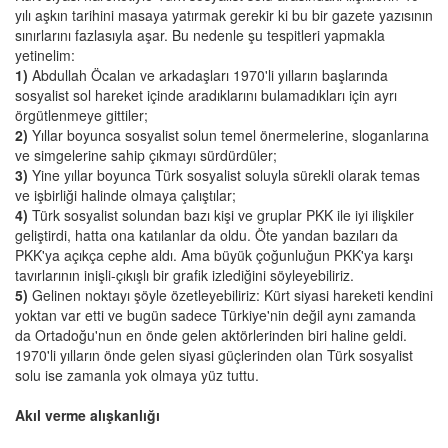
yılı aşkın tarihini masaya yatırmak gerekir ki bu bir gazete yazısının
sınırlarını fazlasıyla aşar. Bu nedenle şu tespitleri yapmakla
yetinelim:
1)
Abdullah Öcalan ve arkadaşları 1970'li yılların başlarında
sosyalist sol hareket içinde aradıklarını bulamadıkları için ayrı
örgütlenmeye gittiler;
2)
Yıllar boyunca sosyalist solun temel önermelerine, sloganlarına
ve simgelerine sahip çıkmayı sürdürdüler;
3)
Yine yıllar boyunca Türk sosyalist soluyla sürekli olarak temas
ve işbirliği halinde olmaya çalıştılar;
4)
Türk sosyalist solundan bazı kişi ve gruplar PKK ile iyi ilişkiler
geliştirdi, hatta ona katılanlar da oldu. Öte yandan bazıları da
PKK'ya açıkça cephe aldı. Ama büyük çoğunluğun PKK'ya karşı
tavırlarının inişli-çıkışlı bir grafik izlediğini söyleyebiliriz.
5)
Gelinen noktayı şöyle özetleyebiliriz: Kürt siyasi hareketi kendini
yoktan var etti ve bugün sadece Türkiye'nin değil aynı zamanda
da Ortadoğu'nun en önde gelen aktörlerinden biri haline geldi.
1970'li yılların önde gelen siyasi güçlerinden olan Türk sosyalist
solu ise zamanla yok olmaya yüz tuttu.
Akıl verme alışkanlığı