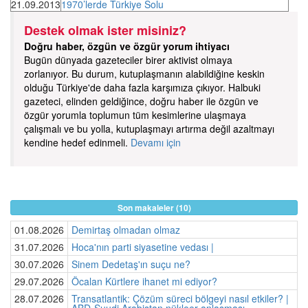
21.09.2013
1970’lerde Türkiye Solu
Destek olmak ister misiniz?
Doğru haber, özgün ve özgür yorum ihtiyacı
Bugün dünyada gazeteciler birer aktivist olmaya
zorlanıyor. Bu durum, kutuplaşmanın alabildiğine keskin
olduğu Türkiye'de daha fazla karşımıza çıkıyor. Halbuki
gazeteci, elinden geldiğince, doğru haber ile özgün ve
özgür yorumla toplumun tüm kesimlerine ulaşmaya
çalışmalı ve bu yolla, kutuplaşmayı artırma değil azaltmayı
kendine hedef edinmeli.
Devamı için
Son makaleler (10)
01.08.2026
Demirtaş olmadan olmaz
31.07.2026
Hoca'nın parti siyasetine vedası |
30.07.2026
Sinem Dedetaş'ın suçu ne?
29.07.2026
Öcalan Kürtlere ihanet mi ediyor?
28.07.2026
Transatlantik: Çözüm süreci bölgeyi nasıl etkiler? |
ABD-Suudi Arabistan nükleer anlaşması