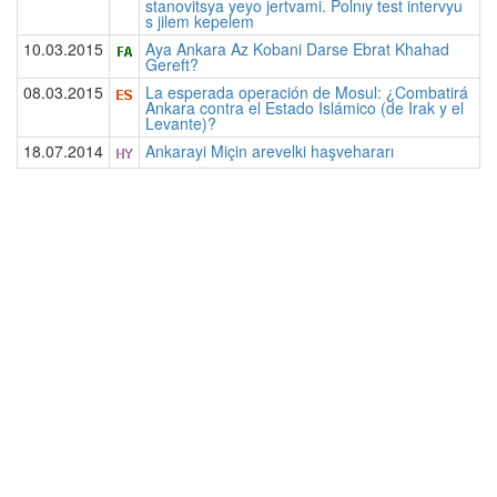
stanovitsya yeyo jertvami. Polnıy test intervyu
s jilem kepelem
10.03.2015
Aya Ankara Az Kobani Darse Ebrat Khahad
Gereft?
08.03.2015
La esperada operación de Mosul: ¿Combatirá
Ankara contra el Estado Islámico (de Irak y el
Levante)?
18.07.2014
Ankarayi Miçin arevelki haşvehararı