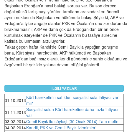
Başbakan Erdoğan'a nasıl baktığı sorusu var. Bu son derece
doğal çünkü tartışmayı yürüten tarafların arasındaki en önemli
ayrım noktası da Başbakan ve hükümete bakış. Şöyle ki, AKP ve
Erdoğan'a iyice angaje olanlar PKK ve Öcalan'ın onu zor durumda
bırakmamasını; AKP ve daha çok da Erdoğan'dan bir an önce
kurtulmak isteyenler de PKK ve Öcalan'ın bu tasfiye sürecine
katkıda bulunmasını arzuluyorlar.
Fakat geçen hafta Kandil'de Cemil Bayık'la yaptığım görüşme
bana, Kürt siyasi hareketinin, AKP hükümeti ve Başbakan
Erdoğan'dan bağımsız olarak kendi gündemine sahip olduğunu ve
özgüvenli bir şekilde yoluna devam ettiğini gösterdi.
İLGİLİ YAZILAR
Kürt hareketinin sahiden sosyalist sola ihtiyacı var
31.10.2013
mı?
Sosyalist solun Kürt hareketine daha fazla ihtiyacı
01.11.2013
var
03.02.2014
Cemil Bayık ile söyleşi (30 Ocak 2014)-Tam metin
04.02.2014
Kandil, PKK ve Cemil Bayık izlenimleri