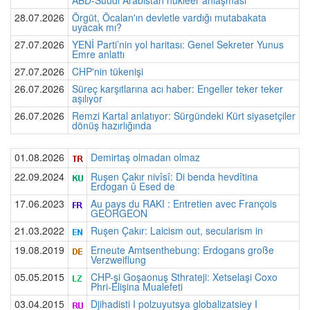
28.07.2026
Örgüt, Öcalan'ın devletle vardığı mutabakata
uyacak mı?
27.07.2026
YENİ Parti’nin yol haritası: Genel Sekreter Yunus
Emre anlattı
27.07.2026
CHP'nin tükenişi
26.07.2026
Süreç karşıtlarına acı haber: Engeller teker teker
aşılıyor
26.07.2026
Remzi Kartal anlatıyor: Sürgündeki Kürt siyasetçiler
dönüş hazırlığında
01.08.2026
Demirtaş olmadan olmaz
22.09.2024
Ruşen Çakır nivîsî: Di benda hevdîtina
Erdogan û Esed de
17.06.2023
Au pays du RAKI : Entretien avec François
GEORGEON
21.03.2022
Ruşen Çakır: Laicism out, secularism in
19.08.2019
Erneute Amtsenthebung: Erdogans große
Verzweiflung
05.05.2015
CHP-şi Goşaonuş Sthrateji: Xetselaşi Coxo
Phri-Elişina Mualefeti
03.04.2015
Djihadisti I polzuyutsya globalizatsiey I