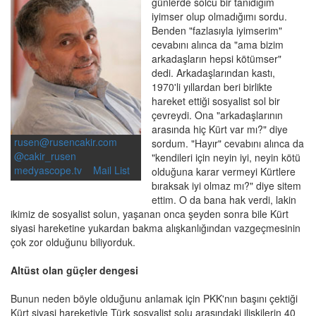
günlerde solcu bir tanıdığım
iyimser olup olmadığımı sordu.
Benden "fazlasıyla iyimserim"
cevabını alınca da "ama bizim
arkadaşların hepsi kötümser"
dedi. Arkadaşlarından kastı,
1970'li yıllardan beri birlikte
hareket ettiği sosyalist sol bir
çevreydi. Ona "arkadaşlarının
arasında hiç Kürt var mı?" diye
rusen@rusencakir.com
sordum. "Hayır" cevabını alınca da
@cakir_rusen
"kendileri için neyin iyi, neyin kötü
medyascope.tv
Mail List
olduğuna karar vermeyi Kürtlere
bıraksak iyi olmaz mı?" diye sitem
ettim. O da bana hak verdi, lakin
ikimiz de sosyalist solun, yaşanan onca şeyden sonra bile Kürt
siyasi hareketine yukardan bakma alışkanlığından vazgeçmesinin
çok zor olduğunu biliyorduk.
Altüst olan güçler dengesi
Bunun neden böyle olduğunu anlamak için PKK'nın başını çektiği
Kürt siyasi hareketiyle Türk sosyalist solu arasındaki ilişkilerin 40