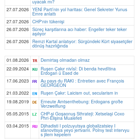
uyacak mı?
27.07.2026
YENİ Parti’nin yol haritası: Genel Sekreter Yunus
Emre anlattı
27.07.2026
CHP'nin tükenişi
26.07.2026
Süreç karşıtlarına acı haber: Engeller teker teker
aşılıyor
26.07.2026
Remzi Kartal anlatıyor: Sürgündeki Kürt siyasetçiler
dönüş hazırlığında
01.08.2026
Demirtaş olmadan olmaz
22.09.2024
Ruşen Çakır nivîsî: Di benda hevdîtina
Erdogan û Esed de
17.06.2023
Au pays du RAKI : Entretien avec François
GEORGEON
21.03.2022
Ruşen Çakır: Laicism out, secularism in
19.08.2019
Erneute Amtsenthebung: Erdogans große
Verzweiflung
05.05.2015
CHP-şi Goşaonuş Sthrateji: Xetselaşi Coxo
Phri-Elişina Mualefeti
03.04.2015
Djihadisti I polzuyutsya globalizatsiey I
stanovitsya yeyo jertvami. Polnıy test intervyu
s jilem kepelem