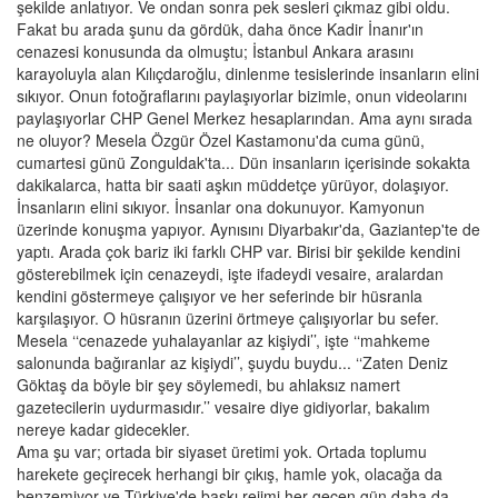
şekilde anlatıyor. Ve ondan sonra pek sesleri çıkmaz gibi oldu.
Fakat bu arada şunu da gördük, daha önce Kadir İnanır'ın
cenazesi konusunda da olmuştu; İstanbul Ankara arasını
karayoluyla alan Kılıçdaroğlu, dinlenme tesislerinde insanların elini
sıkıyor. Onun fotoğraflarını paylaşıyorlar bizimle, onun videolarını
paylaşıyorlar CHP Genel Merkez hesaplarından. Ama aynı sırada
ne oluyor? Mesela Özgür Özel Kastamonu'da cuma günü,
cumartesi günü Zonguldak'ta... Dün insanların içerisinde sokakta
dakikalarca, hatta bir saati aşkın müddetçe yürüyor, dolaşıyor.
İnsanların elini sıkıyor. İnsanlar ona dokunuyor. Kamyonun
üzerinde konuşma yapıyor. Aynısını Diyarbakır'da, Gaziantep'te de
yaptı. Arada çok bariz iki farklı CHP var. Birisi bir şekilde kendini
gösterebilmek için cenazeydi, işte ifadeydi vesaire, aralardan
kendini göstermeye çalışıyor ve her seferinde bir hüsranla
karşılaşıyor. O hüsranın üzerini örtmeye çalışıyorlar bu sefer.
Mesela ‘‘cenazede yuhalayanlar az kişiydi’’, işte ‘‘mahkeme
salonunda bağıranlar az kişiydi’’, şuydu buydu... ‘‘Zaten Deniz
Göktaş da böyle bir şey söylemedi, bu ahlaksız namert
gazetecilerin uydurmasıdır.’’ vesaire diye gidiyorlar, bakalım
nereye kadar gidecekler.
Ama şu var; ortada bir siyaset üretimi yok. Ortada toplumu
harekete geçirecek herhangi bir çıkış, hamle yok, olacağa da
benzemiyor ve Türkiye'de baskı rejimi her geçen gün daha da