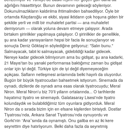
ağırlığını hissettiriyor. Bunun devamının geleceği söyleniyor.
Dokunulmazlıkların kaldırılma ihtimalinden bahsediliyor. Öyle bir
ortamda Kılıçdaroğlu ve ekibi, siyasi iktidarın çok hoşuna giden bir
şekilde yerli ve milli bir muhalefet partisi — ana muhalefet
demiyorum — olarak yoluna devam etmeye çalışıyor. Arada
birtakım şirinlikler yapılmaya çalışılıyor. O şirinlikler de genellikle,
şu ana kadar yansıyanların hepsi bir facia ile sonuçlanıyor ve
sonuçta Deniz Göktaş'ın söylediğine geliyoruz: "Salın bunu."
Salmayacak, tabii ki salmayacak, gidebildiği kadar gidecek.
Nereye kadar gidecek bilmiyorum ama bu gidişat, şu ana kadarki,
21 Mayıs'tan bu yanaki performansa baktığımız zaman bu gidişat
onlar için iyi değil. Türkiye için de iyi değil diyemeyeceğim
açıkçası. Safların netleşmesi anlamında belki hayırlı da oluyordur.
Bugün bir büyük tiyatrocudan bahsetmek istiyorum. Sinemada da
oynadı, dizilerde de oynadı ama esas olarak tiyatrocuydu; Meral
Niron. Meral Niron'u biz 70'li yılların ortalarında... O tarihlerde
hayatımız tiyatro ve sinemaydı. Galatasaray Lisesi'nde tiyatro
kolundaydık ve bulabildiğimiz tüm oyunlara gidiyorduk. Meral
Niron da o sırada bizim için en efsane kişilerden birisiydi. Dostlar
Tiyatrosu'nda, Ankara Sanat Tiyatrosu'nda oynuyordu ve
Gorki'nin ‘‘Ana’’sında da oynamıştı. Onu galiba en az iki kere
seyrettim diye hatırlıyorum. Belki daha fazla da seyretmiş