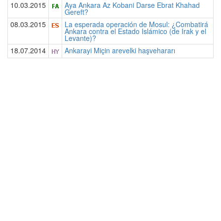
10.03.2015
Aya Ankara Az Kobani Darse Ebrat Khahad
Gereft?
08.03.2015
La esperada operación de Mosul: ¿Combatirá
Ankara contra el Estado Islámico (de Irak y el
Levante)?
18.07.2014
Ankarayi Miçin arevelki haşvehararı