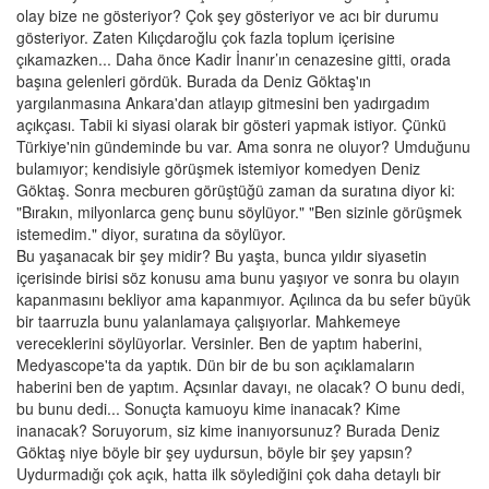
olay bize ne gösteriyor? Çok şey gösteriyor ve acı bir durumu
gösteriyor. Zaten Kılıçdaroğlu çok fazla toplum içerisine
çıkamazken... Daha önce Kadir İnanır’ın cenazesine gitti, orada
başına gelenleri gördük. Burada da Deniz Göktaş'ın
yargılanmasına Ankara'dan atlayıp gitmesini ben yadırgadım
açıkçası. Tabii ki siyasi olarak bir gösteri yapmak istiyor. Çünkü
Türkiye'nin gündeminde bu var. Ama sonra ne oluyor? Umduğunu
bulamıyor; kendisiyle görüşmek istemiyor komedyen Deniz
Göktaş. Sonra mecburen görüştüğü zaman da suratına diyor ki:
"Bırakın, milyonlarca genç bunu söylüyor." "Ben sizinle görüşmek
istemedim." diyor, suratına da söylüyor.
Bu yaşanacak bir şey midir? Bu yaşta, bunca yıldır siyasetin
içerisinde birisi söz konusu ama bunu yaşıyor ve sonra bu olayın
kapanmasını bekliyor ama kapanmıyor. Açılınca da bu sefer büyük
bir taarruzla bunu yalanlamaya çalışıyorlar. Mahkemeye
vereceklerini söylüyorlar. Versinler. Ben de yaptım haberini,
Medyascope'ta da yaptık. Dün bir de bu son açıklamaların
haberini ben de yaptım. Açsınlar davayı, ne olacak? O bunu dedi,
bu bunu dedi... Sonuçta kamuoyu kime inanacak? Kime
inanacak? Soruyorum, siz kime inanıyorsunuz? Burada Deniz
Göktaş niye böyle bir şey uydursun, böyle bir şey yapsın?
Uydurmadığı çok açık, hatta ilk söylediğini çok daha detaylı bir