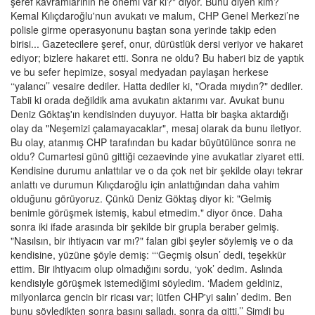
şeref kavramlarının ne önemi var ki?" diyor. Bunu diyen kim?
Kemal Kılıçdaroğlu'nun avukatı ve malum, CHP Genel Merkezi’ne
polisle girme operasyonunu baştan sona yerinde takip eden
birisi... Gazetecilere şeref, onur, dürüstlük dersi veriyor ve hakaret
ediyor; bizlere hakaret etti. Sonra ne oldu? Bu haberi biz de yaptık
ve bu sefer hepimize, sosyal medyadan paylaşan herkese
‘‘yalancı’’ vesaire dediler. Hatta dediler ki, "Orada mıydın?" dediler.
Tabii ki orada değildik ama avukatın aktarımı var. Avukat bunu
Deniz Göktaş'ın kendisinden duyuyor. Hatta bir başka aktardığı
olay da "Neşemizi çalamayacaklar", mesaj olarak da bunu iletiyor.
Bu olay, atanmış CHP tarafından bu kadar büyütülünce sonra ne
oldu? Cumartesi günü gittiği cezaevinde yine avukatlar ziyaret etti.
Kendisine durumu anlattılar ve o da çok net bir şekilde olayı tekrar
anlattı ve durumun Kılıçdaroğlu için anlattığından daha vahim
olduğunu görüyoruz. Çünkü Deniz Göktaş diyor ki: "Gelmiş
benimle görüşmek istemiş, kabul etmedim." diyor önce. Daha
sonra iki ifade arasında bir şekilde bir grupla beraber gelmiş.
"Nasılsın, bir ihtiyacın var mı?" falan gibi şeyler söylemiş ve o da
kendisine, yüzüne şöyle demiş: ‘‘‘Geçmiş olsun’ dedi, teşekkür
ettim. Bir ihtiyacım olup olmadığını sordu, ‘yok’ dedim. Aslında
kendisiyle görüşmek istemediğimi söyledim. ‘Madem geldiniz,
milyonlarca gencin bir ricası var; lütfen CHP'yi salın’ dedim. Ben
bunu söyledikten sonra başını salladı, sonra da gitti.’’ Şimdi bu