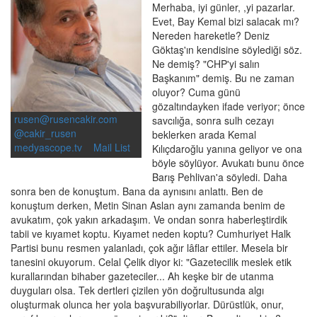
Merhaba, iyi günler, ,yi pazarlar.
Evet, Bay Kemal bizi salacak mı?
Nereden hareketle? Deniz
Göktaş'ın kendisine söylediği söz.
Ne demiş? "CHP'yi salın
Başkanım" demiş. Bu ne zaman
oluyor? Cuma günü
gözaltındayken ifade veriyor; önce
rusen@rusencakir.com
savcılığa, sonra sulh cezayı
@cakir_rusen
beklerken arada Kemal
medyascope.tv
Mail List
Kılıçdaroğlu yanına geliyor ve ona
böyle söylüyor. Avukatı bunu önce
Barış Pehlivan'a söyledi. Daha
sonra ben de konuştum. Bana da aynısını anlattı. Ben de
konuştum derken, Metin Sinan Aslan aynı zamanda benim de
avukatım, çok yakın arkadaşım. Ve ondan sonra haberleştirdik
tabii ve kıyamet koptu. Kıyamet neden koptu? Cumhuriyet Halk
Partisi bunu resmen yalanladı, çok ağır lâflar ettiler. Mesela bir
tanesini okuyorum. Celal Çelik diyor ki: "Gazetecilik meslek etik
kurallarından bihaber gazeteciler... Ah keşke bir de utanma
duyguları olsa. Tek dertleri çizilen yön doğrultusunda algı
oluşturmak olunca her yola başvurabiliyorlar. Dürüstlük, onur,