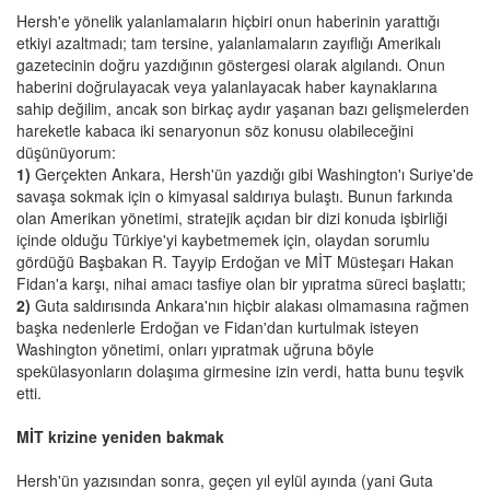
Hersh'e yönelik yalanlamaların hiçbiri onun haberinin yarattığı
etkiyi azaltmadı; tam tersine, yalanlamaların zayıflığı Amerikalı
gazetecinin doğru yazdığının göstergesi olarak algılandı. Onun
haberini doğrulayacak veya yalanlayacak haber kaynaklarına
sahip değilim, ancak son birkaç aydır yaşanan bazı gelişmelerden
hareketle kabaca iki senaryonun söz konusu olabileceğini
düşünüyorum:
1)
Gerçekten Ankara, Hersh'ün yazdığı gibi Washington'ı Suriye'de
savaşa sokmak için o kimyasal saldırıya bulaştı. Bunun farkında
olan Amerikan yönetimi, stratejik açıdan bir dizi konuda işbirliği
içinde olduğu Türkiye'yi kaybetmemek için, olaydan sorumlu
gördüğü Başbakan R. Tayyip Erdoğan ve MİT Müsteşarı Hakan
Fidan'a karşı, nihai amacı tasfiye olan bir yıpratma süreci başlattı;
2)
Guta saldırısında Ankara'nın hiçbir alakası olmamasına rağmen
başka nedenlerle Erdoğan ve Fidan'dan kurtulmak isteyen
Washington yönetimi, onları yıpratmak uğruna böyle
spekülasyonların dolaşıma girmesine izin verdi, hatta bunu teşvik
etti.
MİT krizine yeniden bakmak
Hersh'ün yazısından sonra, geçen yıl eylül ayında (yani Guta