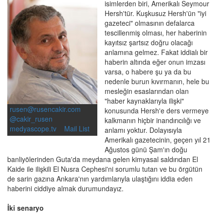
isimlerden biri, Amerikalı Seymour
Hersh'tür. Kuşkusuz Hersh'ün "iyi
gazeteci" olmasının defalarca
tescillenmiş olması, her haberinin
kayıtsız şartsız doğru olacağı
anlamına gelmez. Fakat iddialı bir
haberin altında eğer onun imzası
varsa, o habere şu ya da bu
nedenle burun kıvırmanın, hele bu
mesleğin esaslarından olan
"haber kaynaklarıyla ilişki"
rusen@rusencakir.com
konusunda Hersh'e ders vermeye
@cakir_rusen
kalkmanın hiçbir inandırıcılığı ve
medyascope.tv
Mail List
anlamı yoktur. Dolayısıyla
Amerikalı gazetecinin, geçen yıl 21
Ağustos günü Şam'ın doğu
banliyölerinden Guta'da meydana gelen kimyasal saldırıdan El
Kaide ile ilişkili El Nusra Cephesi'ni sorumlu tutan ve bu örgütün
de sarin gazına Ankara'nın yardımlarıyla ulaştığını iddia eden
haberini ciddiye almak durumundayız.
İki senaryo