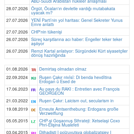
ABD-Suudi Arabistan nükleer anlaşması
28.07.2026
Örgüt, Öcalan'ın devletle vardığı mutabakata
uyacak mı?
27.07.2026
YENİ Parti’nin yol haritası: Genel Sekreter Yunus
Emre anlattı
27.07.2026
CHP'nin tükenişi
26.07.2026
Süreç karşıtlarına acı haber: Engeller teker teker
aşılıyor
26.07.2026
Remzi Kartal anlatıyor: Sürgündeki Kürt siyasetçiler
dönüş hazırlığında
01.08.2026
Demirtaş olmadan olmaz
22.09.2024
Ruşen Çakır nivîsî: Di benda hevdîtina
Erdogan û Esed de
17.06.2023
Au pays du RAKI : Entretien avec François
GEORGEON
21.03.2022
Ruşen Çakır: Laicism out, secularism in
19.08.2019
Erneute Amtsenthebung: Erdogans große
Verzweiflung
05.05.2015
CHP-şi Goşaonuş Sthrateji: Xetselaşi Coxo
Phri-Elişina Mualefeti
03.04.2015
Djihadisti I polzuyutsya globalizatsiey I