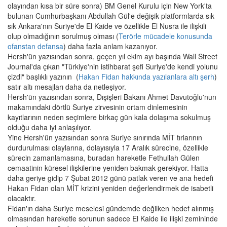
olayından kısa bir süre sonra) BM Genel Kurulu için New York'ta
bulunan Cumhurbaşkanı Abdullah Gül'e değişik platformlarda sık
sık Ankara'nın Suriye'de El Kaide ve özellikle El Nusra ile ilişkili
olup olmadığının sorulmuş olması (
Terörle mücadele konusunda
ofanstan defansa
) daha fazla anlam kazanıyor.
Hersh'ün yazısından sonra, geçen yıl ekim ayı başında Wall Street
Journal'da çıkan "Türkiye'nin istihbarat şefi Suriye'de kendi yolunu
çizdi" başlıklı yazının (
Hakan Fidan hakkında yazılanlara altı şerh
)
satır altı mesajları daha da netleşiyor.
Hersh'ün yazısından sonra, Dışişleri Bakanı Ahmet Davutoğlu'nun
makamındaki dörtlü Suriye zirvesinin ortam dinlemesinin
kayıtlarının neden seçimlere birkaç gün kala dolaşıma sokulmuş
olduğu daha iyi anlaşılıyor.
Yine Hersh'ün yazısından sonra Suriye sınırında MİT tırlarının
durdurulması olaylarına, dolayısıyla 17 Aralık sürecine, özellikle
sürecin zamanlamasına, buradan hareketle Fethullah Gülen
cemaatinin küresel ilişkilerine yeniden bakmak gerekiyor. Hatta
daha geriye gidip 7 Şubat 2012 günü patlak veren ve ana hedefi
Hakan Fidan olan MİT krizini yeniden değerlendirmek de isabetli
olacaktır.
Fidan'ın daha Suriye meselesi gündemde değilken hedef alınmış
olmasından hareketle sorunun sadece El Kaide ile ilişki zemininde