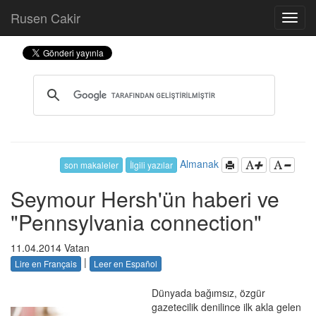
Rusen Cakir
Almanak
son makaleler
İlgili yazılar
Seymour Hersh'ün haberi ve
"Pennsylvania connection"
11.04.2014 Vatan
|
Lire en Français
Leer en Español
Dünyada bağımsız, özgür
gazetecilik denilince ilk akla gelen