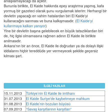
anlaşılamayacağı da açıktır.
Bununla birlikte, El Kaide hakkında epey araştırma yapmış, kafa
yormuş bir gazeteci olarak şunu vurgulamak isterim: Herhangi bir
devletin yapacağı en vahim hatalardan biri El Kaide'yi
kullanacağını sanması ve buna kalkışmasıdır. (
El Kaide'yi
kullanmaya kalkan yanıyor
)
Yine bir devletin başına gelebilecek en büyük tatsızlıklardan biri
de, hiç ilgisi olmamasına rağmen adının El Kaide ile birlikte
anılmasıdır.
Ankara'nın bir an önce, El Kaide ile doğrudan ya da dolaylı ilişki
iddialarını hiçbir tereddüde yer vermeyecek şekilde geçersiz
kılması şart.
İLGİLİ YAZILAR
15.11.2013
Türkiye’nin El Kaide ile imtihanı
31.07.2013
El Kaide Suriye'de kaybetmeye mahkum
01.08.2013
El Kaide’nin bozulan büyüsü
07.09.2013
“Savaş karşıtlarının karşıtları”