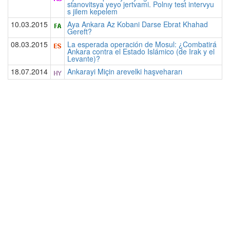
stanovitsya yeyo jertvami. Polnıy test intervyu
s jilem kepelem
10.03.2015
Aya Ankara Az Kobani Darse Ebrat Khahad
Gereft?
08.03.2015
La esperada operación de Mosul: ¿Combatirá
Ankara contra el Estado Islámico (de Irak y el
Levante)?
18.07.2014
Ankarayi Miçin arevelki haşvehararı