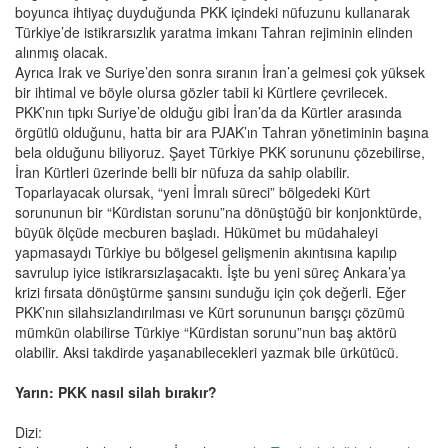
boyunca ihtiyaç duyduğunda PKK içindeki nüfuzunu kullanarak
Türkiye’de istikrarsızlık yaratma imkanı Tahran rejiminin elinden
alınmış olacak.
Ayrıca Irak ve Suriye’den sonra sıranın İran’a gelmesi çok yüksek
bir ihtimal ve böyle olursa gözler tabii ki Kürtlere çevrilecek.
PKK’nın tıpkı Suriye’de olduğu gibi İran’da da Kürtler arasında
örgütlü olduğunu, hatta bir ara PJAK’ın Tahran yönetiminin başına
bela olduğunu biliyoruz. Şayet Türkiye PKK sorununu çözebilirse,
İran Kürtleri üzerinde belli bir nüfuza da sahip olabilir.
Toparlayacak olursak, “yeni İmralı süreci” bölgedeki Kürt
sorununun bir “Kürdistan sorunu”na dönüştüğü bir konjonktürde,
büyük ölçüde mecburen başladı. Hükümet bu müdahaleyi
yapmasaydı Türkiye bu bölgesel gelişmenin akıntısına kapılıp
savrulup iyice istikrarsızlaşacaktı. İşte bu yeni süreç Ankara’ya
krizi fırsata dönüştürme şansını sunduğu için çok değerli. Eğer
PKK’nın silahsızlandırılması ve Kürt sorununun barışçı çözümü
mümkün olabilirse Türkiye “Kürdistan sorunu”nun baş aktörü
olabilir. Aksi takdirde yaşanabilecekleri yazmak bile ürkütücü.
Yarın: PKK nasıl silah bırakır?
Dizi: