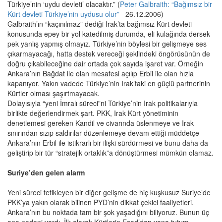
Türkiye’nin ‘uydu devleti’ olacaktır.” (
Peter Galbraith: “Bağımsız bir
Kürt devleti Türkiye’nin uydusu olur”
26.12.2006)
Galbraith’ın “kaçınılmaz” dediği Irak’ta bağımsız Kürt devleti
konusunda epey bir yol katedilmiş durumda, eli kulağında dersek
pek yanlış yapmış olmayız. Türkiye’nin böylesi bir gelişmeye ses
çıkarmayacağı, hatta destek vereceği şeklindeki öngörüsünün de
doğru çıkabileceğine dair ortada çok sayıda işaret var. Örneğin
Ankara’nın Bağdat ile olan mesafesi açılıp Erbil ile olan hızla
kapanıyor. Yakın vadede Türkiye’nin Irak’taki en güçlü partnerinin
Kürtler olması şaşırtmayacak.
Dolayısıyla “yeni İmralı süreci”ni Türkiye’nin Irak politikalarıyla
birlikte değerlendirmek şart. PKK, Irak Kürt yönetiminin
denetlemesi gereken Kandil ve civarında üslenmeye ve Irak
sınırından sızıp saldırılar düzenlemeye devam ettiği müddetçe
Ankara’nın Erbil ile istikrarlı bir ilişki sürdürmesi ve bunu daha da
geliştirip bir tür “stratejik ortaklık”a dönüştürmesi mümkün olamaz.
Suriye’den gelen alarm
Yeni süreci tetikleyen bir diğer gelişme de hiç kuşkusuz Suriye’de
PKK’ya yakın olarak bilinen PYD’nin dikkat çekici faaliyetleri.
Ankara’nın bu noktada tam bir şok yaşadığını biliyoruz. Bunun üç