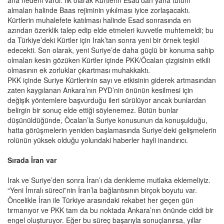
ana nedeni vardı. İlk olarak Kürtlerin Esad’dan yana tutum
almaları halinde Baas rejiminin yıkılması iyice zorlaşacaktı.
Kürtlerin muhalefete katılması halinde Esad sonrasında en
azından özerklik talep edip elde etmeleri kuvvetle muhtemeldi; bu
da Türkiye’deki Kürtler için Irak’tan sonra yeni bir örnek teşkil
edecekti. Son olarak, yeni Suriye’de daha güçlü bir konuma sahip
olmaları kesin gözüken Kürtler içinde PKK/Öcalan çizgisinin etkili
olmasının ek zorluklar çıkartması muhakkaktı.
PKK içinde Suriye Kürtlerinin sayı ve etkisinin giderek artmasından
zaten kaygılanan Ankara’nın PYD’nin önünün kesilmesi için
değişik yöntemlere başvurduğu ileri sürülüyor ancak bunlardan
belirgin bir sonuç elde ettiği söylenemez. Bütün bunlar
düşünüldüğünde, Öcalan’la Suriye konusunun da konuşulduğu,
hatta görüşmelerin yeniden başlamasında Suriye’deki gelişmelerin
rolünün yüksek olduğu yolundaki haberler hayli inandırıcı.
Sırada İran var
Irak ve Suriye’den sonra İran’ı da denkleme mutlaka eklemeliyiz.
“Yeni İmralı süreci”nin İran’la bağlantısının birçok boyutu var.
Öncelikle İran ile Türkiye arasındaki rekabet her geçen gün
tırmanıyor ve PKK tam da bu noktada Ankara’nın önünde ciddi bir
engel oluşturuyor. Eğer bu süreç başarıyla sonuçlanırsa, yıllar