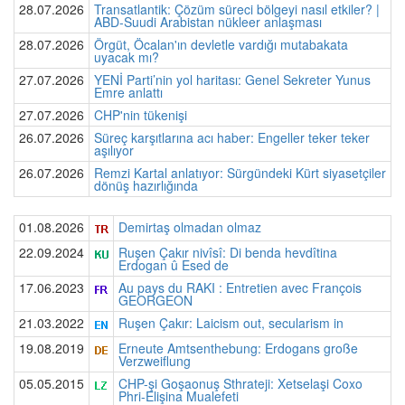
28.07.2026
Transatlantik: Çözüm süreci bölgeyi nasıl etkiler? |
ABD-Suudi Arabistan nükleer anlaşması
28.07.2026
Örgüt, Öcalan'ın devletle vardığı mutabakata
uyacak mı?
27.07.2026
YENİ Parti’nin yol haritası: Genel Sekreter Yunus
Emre anlattı
27.07.2026
CHP'nin tükenişi
26.07.2026
Süreç karşıtlarına acı haber: Engeller teker teker
aşılıyor
26.07.2026
Remzi Kartal anlatıyor: Sürgündeki Kürt siyasetçiler
dönüş hazırlığında
01.08.2026
Demirtaş olmadan olmaz
22.09.2024
Ruşen Çakır nivîsî: Di benda hevdîtina
Erdogan û Esed de
17.06.2023
Au pays du RAKI : Entretien avec François
GEORGEON
21.03.2022
Ruşen Çakır: Laicism out, secularism in
19.08.2019
Erneute Amtsenthebung: Erdogans große
Verzweiflung
05.05.2015
CHP-şi Goşaonuş Sthrateji: Xetselaşi Coxo
Phri-Elişina Mualefeti