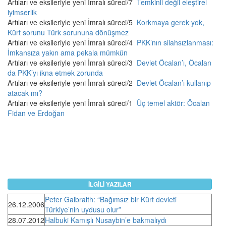
Artıları ve eksileriyle yeni İmralı süreci/7
Temkinli değil eleştirel
iyimserlik
Artıları ve eksileriyle yeni İmralı süreci/5
Korkmaya gerek yok,
Kürt sorunu Türk sorununa dönüşmez
Artıları ve eksileriyle yeni İmralı süreci/4
PKK’nın silahsızlanması:
İmkansıza yakın ama pekala mümkün
Artıları ve eksileriyle yeni İmralı süreci/3
Devlet Öcalan’ı, Öcalan
da PKK’yı ikna etmek zorunda
Artıları ve eksileriyle yeni İmralı süreci/2
Devlet Öcalan’ı kullanıp
atacak mı?
Artıları ve eksileriyle yeni İmralı süreci/1
Üç temel aktör: Öcalan
Fidan ve Erdoğan
İLGİLİ YAZILAR
Peter Galbraith: “Bağımsız bir Kürt devleti
26.12.2006
Türkiye’nin uydusu olur”
28.07.2012
Halbuki Kamışlı Nusaybin’e bakmalıydı