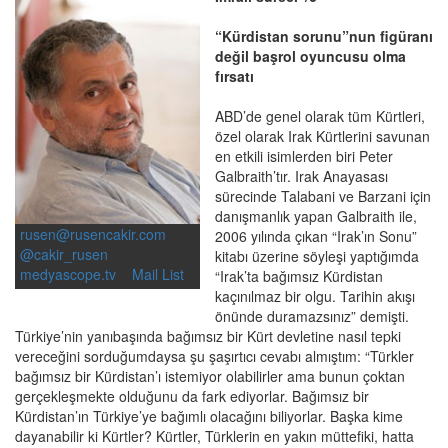
“Kürdistan sorunu”nun figüranı
değil başrol oyuncusu olma
fırsatı
ABD’de genel olarak tüm Kürtleri,
özel olarak Irak Kürtlerini savunan
en etkili isimlerden biri Peter
Galbraith’tır. Irak Anayasası
sürecinde Talabani ve Barzani için
danışmanlık yapan Galbraith ile,
rusen@rusencakir.com
2006 yılında çıkan “Irak’ın Sonu”
@cakir_rusen
kitabı üzerine söyleşi yaptığımda
medyascope.tv
Mail List
“Irak’ta bağımsız Kürdistan
kaçınılmaz bir olgu. Tarihin akışı
önünde duramazsınız” demişti.
Türkiye’nin yanıbaşında bağımsız bir Kürt devletine nasıl tepki
vereceğini sorduğumdaysa şu şaşırtıcı cevabı almıştım: “Türkler
bağımsız bir Kürdistan’ı istemiyor olabilirler ama bunun çoktan
gerçekleşmekte olduğunu da fark ediyorlar. Bağımsız bir
Kürdistan’ın Türkiye’ye bağımlı olacağını biliyorlar. Başka kime
dayanabilir ki Kürtler? Kürtler, Türklerin en yakın müttefiki, hatta