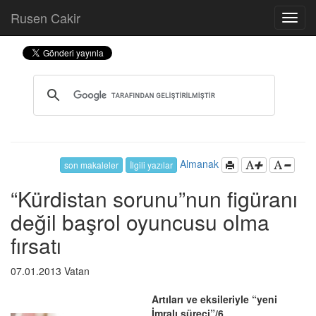
Rusen Cakir
Almanak
son makaleler
İlgili yazılar
“Kürdistan sorunu”nun figüranı
değil başrol oyuncusu olma
fırsatı
07.01.2013 Vatan
Artıları ve eksileriyle “yeni
İmralı süreci”/6