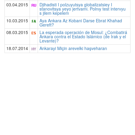
03.04.2015
Djihadisti I polzuyutsya globalizatsiey I
stanovitsya yeyo jertvami. Polnıy test intervyu
s jilem kepelem
10.03.2015
Aya Ankara Az Kobani Darse Ebrat Khahad
Gereft?
08.03.2015
La esperada operación de Mosul: ¿Combatirá
Ankara contra el Estado Islámico (de Irak y el
Levante)?
18.07.2014
Ankarayi Miçin arevelki haşvehararı