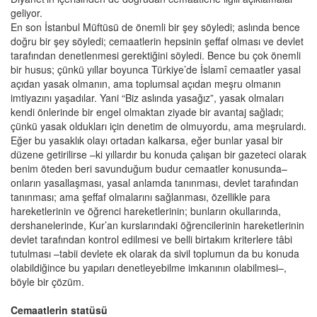
geliyor.
En son İstanbul Müftüsü de önemli bir şey söyledi; aslında bence
doğru bir şey söyledi; cemaatlerin hepsinin şeffaf olması ve devlet
tarafından denetlenmesi gerektiğini söyledi. Bence bu çok önemli
bir husus; çünkü yıllar boyunca Türkiye’de İslamî cemaatler yasal
açıdan yasak olmanın, ama toplumsal açıdan meşru olmanın
imtiyazını yaşadılar. Yani “Biz aslında yasağız”, yasak olmaları
kendi önlerinde bir engel olmaktan ziyade bir avantaj sağladı;
çünkü yasak oldukları için denetim de olmuyordu, ama meşrulardı.
Eğer bu yasaklık olayı ortadan kalkarsa, eğer bunlar yasal bir
düzene getirilirse –ki yıllardır bu konuda çalışan bir gazeteci olarak
benim öteden beri savunduğum budur cemaatler konusunda–
onların yasallaşması, yasal anlamda tanınması, devlet tarafından
tanınması; ama şeffaf olmalarını sağlanması, özellikle para
hareketlerinin ve öğrenci hareketlerinin; bunların okullarında,
dershanelerinde, Kur’an kurslarındaki öğrencilerinin hareketlerinin
devlet tarafından kontrol edilmesi ve belli birtakım kriterlere tâbi
tutulması –tabii devlete ek olarak da sivil toplumun da bu konuda
olabildiğince bu yapıları denetleyebilme imkanının olabilmesi–,
böyle bir çözüm.
Cemaatlerin statüsü