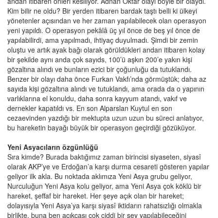
andan itibaren önleri kesiliyor. Adnan Oktar olayı böyle bir olaydı.
Kim bilir ne oldu? Bir yerden itibaren bardak taştı belli ki ülkeyi
yönetenler açısından ve her zaman yapılabilecek olan operasyon
yeni yapıldı. O operasyon pekâlâ üç yıl önce de beş yıl önce de
yapılabilirdi, ama yapılmadı, ihtiyaç duyulmadı. Şimdi bir zemin
oluştu ve artık ayak bağı olarak görüldükleri andan itibaren kolay
bir şekilde aynı anda çok sayıds, 100’ü aşkın 200’e yakın kişi
gözaltına alındı ve bunların ezici bir çoğunluğu da tutuklandı.
Benzer bir olayı daha önce Furkan Vakfı’nda görmüştük; daha az
sayıda kişi gözaltına alındı ve tutuklandı, ama orada da o yapının
varlıklarına el konuldu, daha sonra kayyum atandı, vakıf ve
dernekler kapatıldı vs. En son Alparslan Kuytul en son
cezaevinden yazdığı bir mektupta uzun uzun bu süreci anlatıyor,
bu hareketin bayağı büyük bir operasyon geçirdiği gözüküyor.
Yeni Asyacıların özgünlüğü
Sıra kimde? Burada baktığımız zaman birincisi siyaseten, siyasî
olarak AKP’ye ve Erdoğan’a karşı durma cesareti gösteren yapılar
geliyor ilk akla. Bu noktada aklımıza Yeni Asya grubu geliyor,
Nurculuğun Yeni Asya kolu geliyor, ama Yeni Asya çok köklü bir
hareket, şeffaf bir hareket. Her şeye açık olan bir hareket;
dolayısıyla Yeni Asya’ya karşı siyasî iktidarın rahatsızlığı olmakla
birlikte, buna ben açıkçası çok ciddi bir şey yapılabileceğini