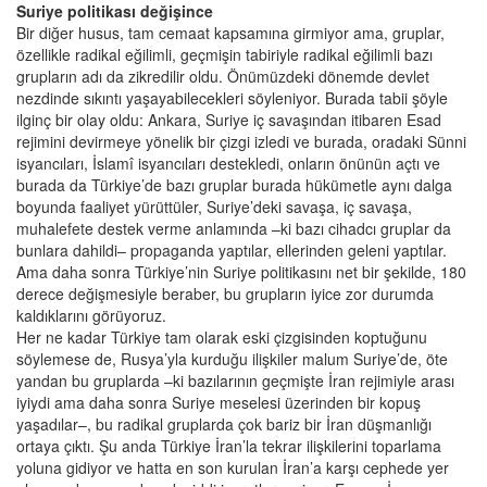
Suriye politikası değişince
Bir diğer husus, tam cemaat kapsamına girmiyor ama, gruplar,
özellikle radikal eğilimli, geçmişin tabiriyle radikal eğilimli bazı
grupların adı da zikredilir oldu. Önümüzdeki dönemde devlet
nezdinde sıkıntı yaşayabilecekleri söyleniyor. Burada tabii şöyle
ilginç bir olay oldu: Ankara, Suriye iç savaşından itibaren Esad
rejimini devirmeye yönelik bir çizgi izledi ve burada, oradaki Sünni
isyancıları, İslamî isyancıları destekledi, onların önünün açtı ve
burada da Türkiye’de bazı gruplar burada hükümetle aynı dalga
boyunda faaliyet yürüttüler, Suriye’deki savaşa, iç savaşa,
muhalefete destek verme anlamında –ki bazı cihadcı gruplar da
bunlara dahildi– propaganda yaptılar, ellerinden geleni yaptılar.
Ama daha sonra Türkiye’nin Suriye politikasını net bir şekilde, 180
derece değişmesiyle beraber, bu grupların iyice zor durumda
kaldıklarını görüyoruz.
Her ne kadar Türkiye tam olarak eski çizgisinden koptuğunu
söylemese de, Rusya’yla kurduğu ilişkiler malum Suriye’de, öte
yandan bu gruplarda –ki bazılarının geçmişte İran rejimiyle arası
iyiydi ama daha sonra Suriye meselesi üzerinden bir kopuş
yaşadılar–, bu radikal gruplarda çok bariz bir İran düşmanlığı
ortaya çıktı. Şu anda Türkiye İran’la tekrar ilişkilerini toparlama
yoluna gidiyor ve hatta en son kurulan İran’a karşı cephede yer