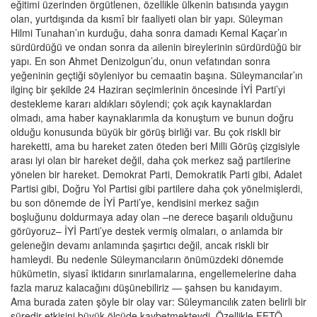
eğitimi üzerinden örgütlenen, özellikle ülkenin batısında yaygın
olan, yurtdışında da kısmî bir faaliyeti olan bir yapı. Süleyman
Hilmi Tunahan’ın kurduğu, daha sonra damadı Kemal Kaçar’ın
sürdürdüğü ve ondan sonra da ailenin bireylerinin sürdürdüğü bir
yapı. En son Ahmet Denizolgun’du, onun vefatından sonra
yeğeninin geçtiği söyleniyor bu cemaatin başına. Süleymancılar’ın
ilginç bir şekilde 24 Haziran seçimlerinin öncesinde İYİ Parti’yi
destekleme kararı aldıkları söylendi; çok açık kaynaklardan
olmadı, ama haber kaynaklarımla da konuştum ve bunun doğru
olduğu konusunda büyük bir görüş birliği var. Bu çok riskli bir
hareketti, ama bu hareket zaten öteden beri Milli Görüş çizgisiyle
arası iyi olan bir hareket değil, daha çok merkez sağ partilerine
yönelen bir hareket. Demokrat Parti, Demokratik Parti gibi, Adalet
Partisi gibi, Doğru Yol Partisi gibi partilere daha çok yönelmişlerdi,
bu son dönemde de İYİ Parti’ye, kendisini merkez sağın
boşluğunu doldurmaya aday olan –ne derece başarılı olduğunu
görüyoruz– İYİ Parti’ye destek vermiş olmaları, o anlamda bir
geleneğin devamı anlamında şaşırtıcı değil, ancak riskli bir
hamleydi. Bu nedenle Süleymancıların önümüzdeki dönemde
hükümetin, siyasî iktidarın sınırlamalarına, engellemelerine daha
fazla maruz kalacağını düşünebiliriz — şahsen bu kanıdayım.
Ama burada zaten şöyle bir olay var: Süleymancılık zaten belirli bir
süredir etkisini büyük ölçüde kaybetmekteydi. Özellikle FETÖ