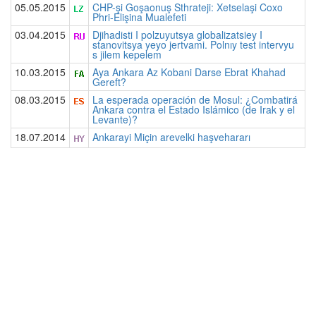
05.05.2015
CHP-şi Goşaonuş Sthrateji: Xetselaşi Coxo
Phri-Elişina Mualefeti
03.04.2015
Djihadisti I polzuyutsya globalizatsiey I
stanovitsya yeyo jertvami. Polnıy test intervyu
s jilem kepelem
10.03.2015
Aya Ankara Az Kobani Darse Ebrat Khahad
Gereft?
08.03.2015
La esperada operación de Mosul: ¿Combatirá
Ankara contra el Estado Islámico (de Irak y el
Levante)?
18.07.2014
Ankarayi Miçin arevelki haşvehararı