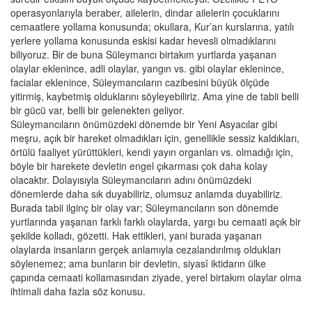
operasyonlarıyla beraber, ailelerin, dindar ailelerin çocuklarını
cemaatlere yollama konusunda; okullara, Kur’an kurslarına, yatılı
yerlere yollama konusunda eskisi kadar hevesli olmadıklarını
biliyoruz. Bir de buna Süleymancı birtakım yurtlarda yaşanan
olaylar eklenince, adli olaylar, yangın vs. gibi olaylar eklenince,
facialar eklenince, Süleymancıların cazibesini büyük ölçüde
yitirmiş, kaybetmiş olduklarını söyleyebiliriz. Ama yine de tabii belli
bir gücü var, belli bir gelenekten geliyor.
Süleymancıların önümüzdeki dönemde bir Yeni Asyacılar gibi
meşru, açık bir hareket olmadıkları için, genellikle sessiz kaldıkları,
örtülü faaliyet yürüttükleri, kendi yayın organları vs. olmadığı için,
böyle bir harekete devletin engel çıkarması çok daha kolay
olacaktır. Dolayısıyla Süleymancıların adını önümüzdeki
dönemlerde daha sık duyabiliriz, olumsuz anlamda duyabiliriz.
Burada tabii ilginç bir olay var; Süleymancıların son dönemde
yurtlarında yaşanan farklı farklı olaylarda, yargı bu cemaati açık bir
şekilde kolladı, gözetti. Hak ettikleri, yani burada yaşanan
olaylarda insanların gerçek anlamıyla cezalandırılmış oldukları
söylenemez; ama bunların bir devletin, siyasî iktidarın ülke
çapında cemaati kollamasından ziyade, yerel birtakım olaylar olma
ihtimali daha fazla söz konusu.