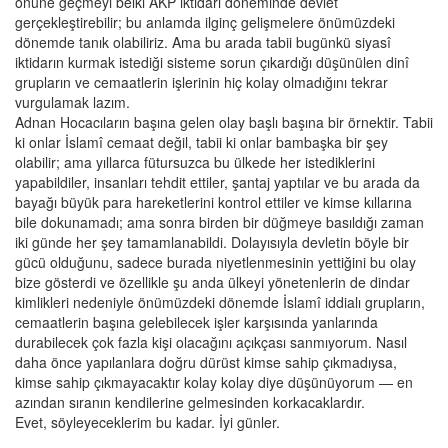
önüne geçmeyi belki AKP iktidarı döneminde devlet
gerçekleştirebilir; bu anlamda ilginç gelişmelere önümüzdeki
dönemde tanık olabiliriz. Ama bu arada tabii bugünkü siyasî
iktidarın kurmak istediği sisteme sorun çıkardığı düşünülen dinî
grupların ve cemaatlerin işlerinin hiç kolay olmadığını tekrar
vurgulamak lazım.
Adnan Hocacıların başına gelen olay başlı başına bir örnektir. Tabii
ki onlar İslamî cemaat değil, tabii ki onlar bambaşka bir şey
olabilir; ama yıllarca fütursuzca bu ülkede her istediklerini
yapabildiler, insanları tehdit ettiler, şantaj yaptılar ve bu arada da
bayağı büyük para hareketlerini kontrol ettiler ve kimse kıllarına
bile dokunamadı; ama sonra birden bir düğmeye basıldığı zaman
iki günde her şey tamamlanabildi. Dolayısıyla devletin böyle bir
gücü olduğunu, sadece burada niyetlenmesinin yettiğini bu olay
bize gösterdi ve özellikle şu anda ülkeyi yönetenlerin de dindar
kimlikleri nedeniyle önümüzdeki dönemde İslamî iddialı grupların,
cemaatlerin başına gelebilecek işler karşısında yanlarında
durabilecek çok fazla kişi olacağını açıkçası sanmıyorum. Nasıl
daha önce yapılanlara doğru dürüst kimse sahip çıkmadıysa,
kimse sahip çıkmayacaktır kolay kolay diye düşünüyorum — en
azından sıranın kendilerine gelmesinden korkacaklardır.
Evet, söyleyeceklerim bu kadar. İyi günler.