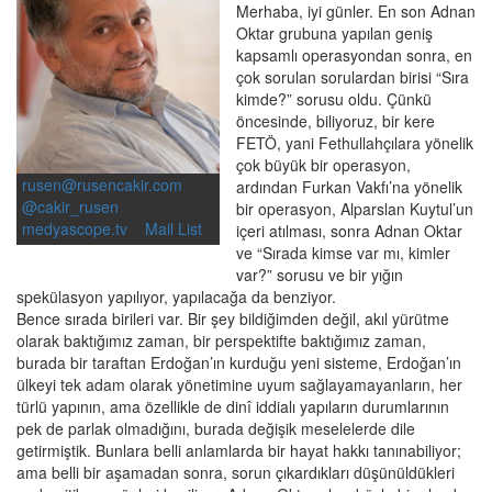
Merhaba, iyi günler. En son Adnan
Oktar grubuna yapılan geniş
kapsamlı operasyondan sonra, en
çok sorulan sorulardan birisi “Sıra
kimde?” sorusu oldu. Çünkü
öncesinde, biliyoruz, bir kere
FETÖ, yani Fethullahçılara yönelik
çok büyük bir operasyon,
rusen@rusencakir.com
ardından Furkan Vakfı’na yönelik
@cakir_rusen
bir operasyon, Alparslan Kuytul’un
medyascope.tv
Mail List
içeri atılması, sonra Adnan Oktar
ve “Sırada kimse var mı, kimler
var?” sorusu ve bir yığın
spekülasyon yapılıyor, yapılacağa da benziyor.
Bence sırada birileri var. Bir şey bildiğimden değil, akıl yürütme
olarak baktığımız zaman, bir perspektifte baktığımız zaman,
burada bir taraftan Erdoğan’ın kurduğu yeni sisteme, Erdoğan’ın
ülkeyi tek adam olarak yönetimine uyum sağlayamayanların, her
türlü yapının, ama özellikle de dinî iddialı yapıların durumlarının
pek de parlak olmadığını, burada değişik meselelerde dile
getirmiştik. Bunlara belli anlamlarda bir hayat hakkı tanınabiliyor;
ama belli bir aşamadan sonra, sorun çıkardıkları düşünüldükleri