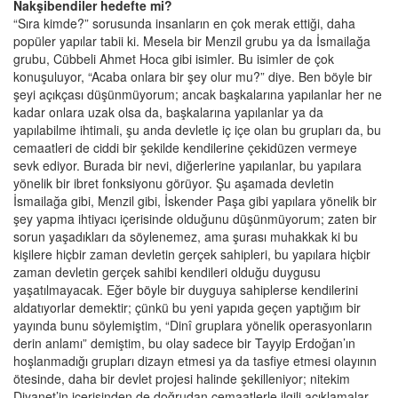
Nakşibendiler hedefte mi?
“Sıra kimde?” sorusunda insanların en çok merak ettiği, daha
popüler yapılar tabii ki. Mesela bir Menzil grubu ya da İsmailağa
grubu, Cübbeli Ahmet Hoca gibi isimler. Bu isimler de çok
konuşuluyor, “Acaba onlara bir şey olur mu?” diye. Ben böyle bir
şeyi açıkçası düşünmüyorum; ancak başkalarına yapılanlar her ne
kadar onlara uzak olsa da, başkalarına yapılanlar ya da
yapılabilme ihtimali, şu anda devletle iç içe olan bu grupları da, bu
cemaatleri de ciddi bir şekilde kendilerine çekidüzen vermeye
sevk ediyor. Burada bir nevi, diğerlerine yapılanlar, bu yapılara
yönelik bir ibret fonksiyonu görüyor. Şu aşamada devletin
İsmailağa gibi, Menzil gibi, İskender Paşa gibi yapılara yönelik bir
şey yapma ihtiyacı içerisinde olduğunu düşünmüyorum; zaten bir
sorun yaşadıkları da söylenemez, ama şurası muhakkak ki bu
kişilere hiçbir zaman devletin gerçek sahipleri, bu yapılara hiçbir
zaman devletin gerçek sahibi kendileri olduğu duygusu
yaşatılmayacak. Eğer böyle bir duyguya sahiplerse kendilerini
aldatıyorlar demektir; çünkü bu yeni yapıda geçen yaptığım bir
yayında bunu söylemiştim, “Dinî gruplara yönelik operasyonların
derin anlamı” demiştim, bu olay sadece bir Tayyip Erdoğan’ın
hoşlanmadığı grupları dizayn etmesi ya da tasfiye etmesi olayının
ötesinde, daha bir devlet projesi halinde şekilleniyor; nitekim
Diyanet’in içerisinden de doğrudan cemaatlerle ilgili açıklamalar