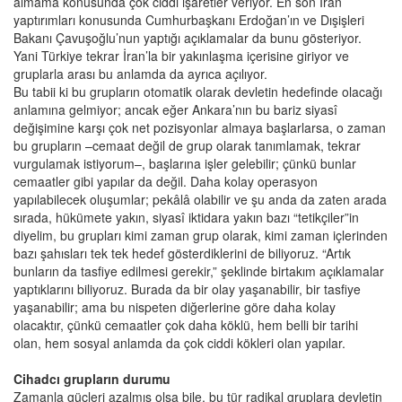
almama konusunda çok ciddi işaretler veriyor. En son İran
yaptırımları konusunda Cumhurbaşkanı Erdoğan’ın ve Dışişleri
Bakanı Çavuşoğlu’nun yaptığı açıklamalar da bunu gösteriyor.
Yani Türkiye tekrar İran’la bir yakınlaşma içerisine giriyor ve
gruplarla arası bu anlamda da ayrıca açılıyor.
Bu tabii ki bu grupların otomatik olarak devletin hedefinde olacağı
anlamına gelmiyor; ancak eğer Ankara’nın bu bariz siyasî
değişimine karşı çok net pozisyonlar almaya başlarlarsa, o zaman
bu grupların –cemaat değil de grup olarak tanımlamak, tekrar
vurgulamak istiyorum–, başlarına işler gelebilir; çünkü bunlar
cemaatler gibi yapılar da değil. Daha kolay operasyon
yapılabilecek oluşumlar; pekâlâ olabilir ve şu anda da zaten arada
sırada, hükümete yakın, siyasî iktidara yakın bazı “tetikçiler”in
diyelim, bu grupları kimi zaman grup olarak, kimi zaman içlerinden
bazı şahısları tek tek hedef gösterdiklerini de biliyoruz. “Artık
bunların da tasfiye edilmesi gerekir,” şeklinde birtakım açıklamalar
yaptıklarını biliyoruz. Burada da bir olay yaşanabilir, bir tasfiye
yaşanabilir; ama bu nispeten diğerlerine göre daha kolay
olacaktır, çünkü cemaatler çok daha köklü, hem belli bir tarihi
olan, hem sosyal anlamda da çok ciddi kökleri olan yapılar.
Cihadcı grupların durumu
Zamanla güçleri azalmış olsa bile, bu tür radikal gruplara devletin