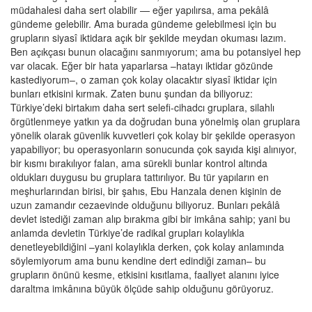
müdahalesi daha sert olabilir — eğer yapılırsa, ama pekâlâ
gündeme gelebilir. Ama burada gündeme gelebilmesi için bu
grupların siyasî iktidara açık bir şekilde meydan okuması lazım.
Ben açıkçası bunun olacağını sanmıyorum; ama bu potansiyel hep
var olacak. Eğer bir hata yaparlarsa –hatayı iktidar gözünde
kastediyorum–, o zaman çok kolay olacaktır siyasî iktidar için
bunları etkisini kırmak. Zaten bunu şundan da biliyoruz:
Türkiye’deki birtakım daha sert selefi-cihadcı gruplara, silahlı
örgütlenmeye yatkın ya da doğrudan buna yönelmiş olan gruplara
yönelik olarak güvenlik kuvvetleri çok kolay bir şekilde operasyon
yapabiliyor; bu operasyonların sonucunda çok sayıda kişi alınıyor,
bir kısmı bırakılıyor falan, ama sürekli bunlar kontrol altında
oldukları duygusu bu gruplara tattırılıyor. Bu tür yapıların en
meşhurlarından birisi, bir şahıs, Ebu Hanzala denen kişinin de
uzun zamandır cezaevinde olduğunu biliyoruz. Bunları pekâlâ
devlet istediği zaman alıp bırakma gibi bir imkâna sahip; yani bu
anlamda devletin Türkiye’de radikal grupları kolaylıkla
denetleyebildiğini –yani kolaylıkla derken, çok kolay anlamında
söylemiyorum ama bunu kendine dert edindiği zaman– bu
grupların önünü kesme, etkisini kısıtlama, faaliyet alanını iyice
daraltma imkânına büyük ölçüde sahip olduğunu görüyoruz.