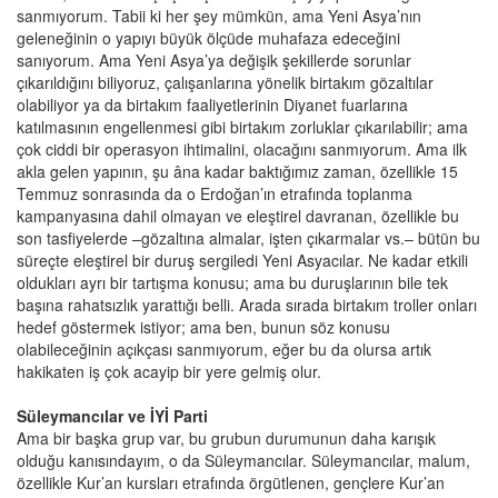
sanmıyorum. Tabii ki her şey mümkün, ama Yeni Asya’nın
geleneğinin o yapıyı büyük ölçüde muhafaza edeceğini
sanıyorum. Ama Yeni Asya’ya değişik şekillerde sorunlar
çıkarıldığını biliyoruz, çalışanlarına yönelik birtakım gözaltılar
olabiliyor ya da birtakım faaliyetlerinin Diyanet fuarlarına
katılmasının engellenmesi gibi birtakım zorluklar çıkarılabilir; ama
çok ciddi bir operasyon ihtimalini, olacağını sanmıyorum. Ama ilk
akla gelen yapının, şu âna kadar baktığımız zaman, özellikle 15
Temmuz sonrasında da o Erdoğan’ın etrafında toplanma
kampanyasına dahil olmayan ve eleştirel davranan, özellikle bu
son tasfiyelerde –gözaltına almalar, işten çıkarmalar vs.– bütün bu
süreçte eleştirel bir duruş sergiledi Yeni Asyacılar. Ne kadar etkili
oldukları ayrı bir tartışma konusu; ama bu duruşlarının bile tek
başına rahatsızlık yarattığı belli. Arada sırada birtakım troller onları
hedef göstermek istiyor; ama ben, bunun söz konusu
olabileceğinin açıkçası sanmıyorum, eğer bu da olursa artık
hakikaten iş çok acayip bir yere gelmiş olur.
Süleymancılar ve İYİ Parti
Ama bir başka grup var, bu grubun durumunun daha karışık
olduğu kanısındayım, o da Süleymancılar. Süleymancılar, malum,
özellikle Kur’an kursları etrafında örgütlenen, gençlere Kur’an