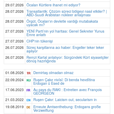
29.07.2026
Öcalan Kürtlere ihanet mi ediyor?
28.07.2026
Transatlantik: Çözüm süreci bölgeyi nasıl etkiler? |
ABD-Suudi Arabistan nükleer anlaşması
28.07.2026
Örgüt, Öcalan'ın devletle vardığı mutabakata
uyacak mı?
27.07.2026
YENİ Parti’nin yol haritası: Genel Sekreter Yunus
Emre anlattı
27.07.2026
CHP'nin tükenişi
26.07.2026
Süreç karşıtlarına acı haber: Engeller teker teker
aşılıyor
26.07.2026
Remzi Kartal anlatıyor: Sürgündeki Kürt siyasetçiler
dönüş hazırlığında
01.08.2026
Demirtaş olmadan olmaz
22.09.2024
Ruşen Çakır nivîsî: Di benda hevdîtina
Erdogan û Esed de
17.06.2023
Au pays du RAKI : Entretien avec François
GEORGEON
21.03.2022
Ruşen Çakır: Laicism out, secularism in
19.08.2019
Erneute Amtsenthebung: Erdogans große
Verzweiflung