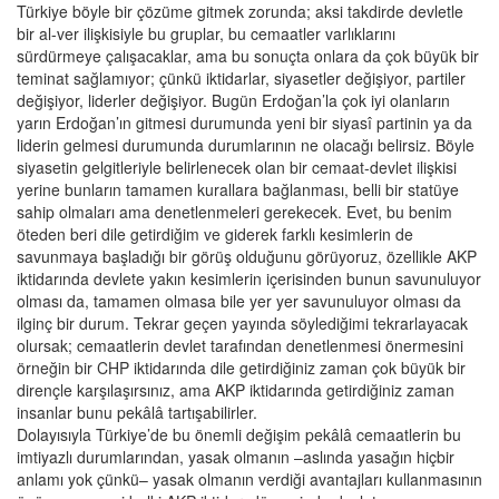
Türkiye böyle bir çözüme gitmek zorunda; aksi takdirde devletle
bir al-ver ilişkisiyle bu gruplar, bu cemaatler varlıklarını
sürdürmeye çalışacaklar, ama bu sonuçta onlara da çok büyük bir
teminat sağlamıyor; çünkü iktidarlar, siyasetler değişiyor, partiler
değişiyor, liderler değişiyor. Bugün Erdoğan’la çok iyi olanların
yarın Erdoğan’ın gitmesi durumunda yeni bir siyasî partinin ya da
liderin gelmesi durumunda durumlarının ne olacağı belirsiz. Böyle
siyasetin gelgitleriyle belirlenecek olan bir cemaat-devlet ilişkisi
yerine bunların tamamen kurallara bağlanması, belli bir statüye
sahip olmaları ama denetlenmeleri gerekecek. Evet, bu benim
öteden beri dile getirdiğim ve giderek farklı kesimlerin de
savunmaya başladığı bir görüş olduğunu görüyoruz, özellikle AKP
iktidarında devlete yakın kesimlerin içerisinden bunun savunuluyor
olması da, tamamen olmasa bile yer yer savunuluyor olması da
ilginç bir durum. Tekrar geçen yayında söylediğimi tekrarlayacak
olursak; cemaatlerin devlet tarafından denetlenmesi önermesini
örneğin bir CHP iktidarında dile getirdiğiniz zaman çok büyük bir
dirençle karşılaşırsınız, ama AKP iktidarında getirdiğiniz zaman
insanlar bunu pekâlâ tartışabilirler.
Dolayısıyla Türkiye’de bu önemli değişim pekâlâ cemaatlerin bu
imtiyazlı durumlarından, yasak olmanın –aslında yasağın hiçbir
anlamı yok çünkü– yasak olmanın verdiği avantajları kullanmasının