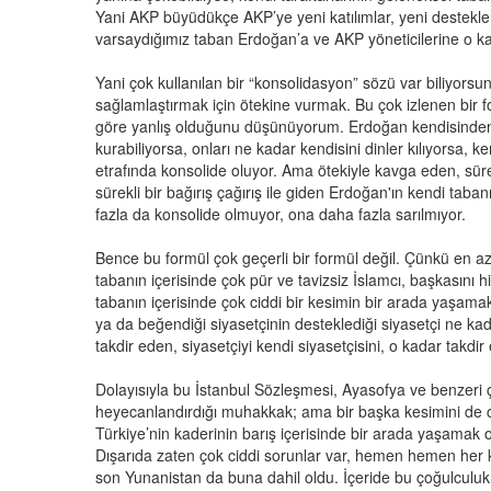
Yani AKP büyüdükçe AKP’ye yeni katılımlar, yeni destekl
varsaydığımız taban Erdoğan’a ve AKP yöneticilerine o kad
Yani çok kullanılan bir “konsolidasyon” sözü var biliyorsu
sağlamlaştırmak için ötekine vurmak. Bu çok izlenen bir
göre yanlış olduğunu düşünüyorum. Erdoğan kendisinden 
kurabiliyorsa, onları ne kadar kendisini dinler kılıyorsa, 
etrafında konsolide oluyor. Ama ötekiyle kavga eden, sürek
sürekli bir bağırış çağırış ile giden Erdoğan'ın kendi tabanı
fazla da konsolide olmuyor, ona daha fazla sarılmıyor.
Bence bu formül çok geçerli bir formül değil. Çünkü en az
tabanın içerisinde çok pür ve tavizsiz İslamcı, başkasını
tabanın içerisinde çok ciddi bir kesimin bir arada yaşama
ya da beğendiği siyasetçinin desteklediği siyasetçi ne ka
takdir eden, siyasetçiyi kendi siyasetçisini, o kadar takdi
Dolayısıyla bu İstanbul Sözleşmesi, Ayasofya ve benzeri çı
heyecanlandırdığı muhakkak; ama bir başka kesimini de ci
Türkiye’nin kaderinin barış içerisinde bir arada yaşama
Dışarıda zaten çok ciddi sorunlar var, hemen hemen her k
son Yunanistan da buna dahil oldu. İçeride bu çoğulculuk,