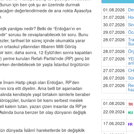
Bunun için ben çok şu an üzerinde durmak
01.08.2026
De
acağım değerlendirmede de ana nokta Ayasofya
a.
31.07.2026
Hoc
30.07.2026
Si
jik yanılgısı nedir? Belki de “Erdoğan'ın en
29.07.2026
Öca
edir” sorusu ile cevaplanabilecek bir soru. Bunu
28.07.2026
Tra
ezler, tarihsel bir süreç içinde okumakta yarar
Suu
 ortaokul yıllarından itibaren Milli Görüş
28.07.2026
Örg
bir isim; daha sonra, 12 Eylül'den sonra kapatılan
P) yerine kurulan Refah Partisi'nde (RP) genç bir
27.07.2026
YEN
anl
 erken denilebilecek bir yaşta İstanbul örgütünün
27.07.2026
CHP
26.07.2026
Sür
de İmam-Hatip çıkışlı olan Erdoğan, RP’den
26.07.2026
Rem
ı icra etti diyelim. Ama belli bir aşamadan
haz
slında kendisiyle yaşıt birtakım isimlerle beraber
 Görüşçüler, bunların bir kısmı serbest meslek
01.08.2026
li kalem tutan, yazan çizen insanlar da RP’ye
22.09.2024
. Aslında buna benzer bir olay dünyanın değişik
17.06.2023
bütün dünyada İslâmî hareketlerde bir değişiklik