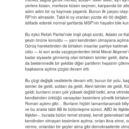
yerlere küsen, merkeze küsen seçmen, karşısında bir altern
adım adım bir oy kayması yaşandı. Bunun ilk çarpıcı olayı 
RP’nin almasıdır. Tabii ki oy oranları yüzde 40-50 değild
istifade ederek normal şartlarda MSP’nin hayalini bile kur
Bu öykü Refah Partisi’nde inişli çıkışlı sürdü, Adalet ve K
şeyin önüne konuldu — yani kendinden olmayana açılma çiz
Görüş hareketinden de birtakım insanlar partiye katılmak 
oldu — ki son anda vazgeçenlerden birisi Meral Akşener’
kadar siyasete girmemiş olan birtakım isimler geldi, daha
da beklenmedik bir şekilde diğer partilerin hepsinin çökme
başkasına açılma çizgisi devam etti.
Bu çizgi değişik vesilelerle devam etti; bunun bir yolu, b
isimler de geldi, soldan da geldi, Alevi isimler de geldi, K
geldi; bunların oranı çok yüksek değildi belki, ama vitrind
kendisinden ürktüğü varsayılan kesimlere yönelik birtakım aç
Roman açılımı gibi… Bunların hiçbiri tamamlanamadı biliy
ve bu arada tabii AB ile bütünleşme süreci, ABD ile ilişkiler,
ilişkiler–, burada bütün temel strateji, kendi geleneksel 
kendinden olmayan kesimlere açılma, onları ikna etme, onl
verme, onlardan bir şeyler alma gibi demokrasilerde olmas