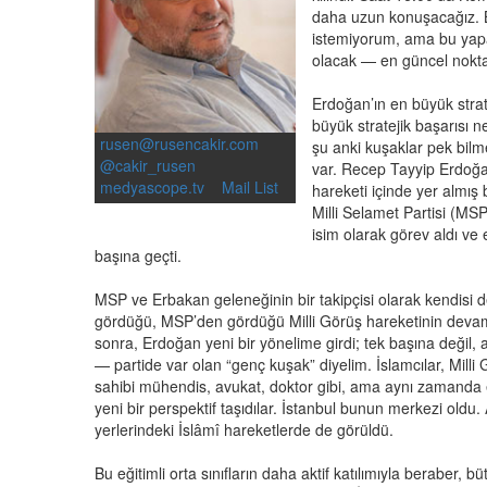
daha uzun konuşacağız. 
istemiyorum, ama bu yap
olacak — en güncel nokt
Erdoğan’ın en büyük strate
büyük stratejik başarısı n
rusen@rusencakir.com
şu anki kuşaklar pek bilm
@cakir_rusen
var. Recep Tayyip Erdoğan
medyascope.tv
Mail List
hareketi içinde yer almış 
Milli Selamet Partisi (MS
isim olarak görev aldı ve
başına geçti.
MSP ve Erbakan geleneğinin bir takipçisi olarak kendisi 
gördüğü, MSP’den gördüğü Milli Görüş hareketinin devamın
sonra, Erdoğan yeni bir yönelime girdi; tek başına değil, a
— partide var olan “genç kuşak” diyelim. İslamcılar, Milli
sahibi mühendis, avukat, doktor gibi, ama aynı zamanda e
yeni bir perspektif taşıdılar. İstanbul bunun merkezi oldu
yerlerindeki İslâmî hareketlerde de görüldü.
Bu eğitimli orta sınıfların daha aktif katılımıyla beraber, 