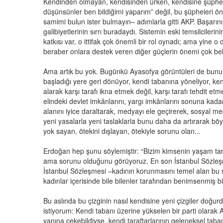
Kendinden olmayan, kendisinden ürken, kendisine şüphe
düşünsünler ben bildiğimi yaparım” değil, bu şüpheleri ö
samimi bulun ister bulmayın– adımlarla gitti AKP. Başarını
galibiyetlerinin sırrı buradaydı. Sistemin eski temsilcilerinin
katkısı var, o ittifak çok önemli bir rol oynadı; ama yin
beraber onlara destek veren diğer güçlerin önemi çok beli
Ama artık bu yok. Bugünkü Ayasofya görüntüleri de bunu g
başladığı yere geri dönüyor, kendi tabanına yöneliyor, kend
alarak karşı tarafı ikna etmek değil, karşı tarafı tehdit etm
elindeki devlet imkânlarını, yargı imkânlarını sonuna kad
alanını iyice daraltarak, medyayı ele geçirerek, sosyal 
yeni yasalarla yeni taslaklarla bunu daha da artırarak böyle
yok sayan, ötekini dışlayan, ötekiyle sorunu olan...
Erdoğan hep şunu söylemiştir: “Bizim kimsenin yaşam tar
ama sorunu olduğunu görüyoruz. En son İstanbul Sözleş
İstanbul Sözleşmesi –kadının korunmasını temel alan bu 
kadınlar içerisinde bile bilenler tarafından benimsenmiş b
Bu aslında bu çizginin nasıl kendisine yeni çizgiler doğur
istiyorum: Kendi tabanı üzerine yükselen bir parti olarak 
yanına çekebildiyse, kendi taraftarlarının geleneksel tab