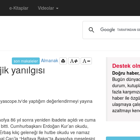
e-Kitaplar
Videolar
Almanak
son makaleler
Destek olm
ik yanılgısı
Doğru haber,
Bugün dünyada 
durum, kutupl
fazla karşımız
haber ile özg
scope.tv'de yaptığım değerlendirmeyi yayına
ulaşmaya çalış
azaltmayı ken
ofya 86 yıl sonra yeniden ibadete açıldı ve cuma
e bitti. Cumhurbaşkanı Erdoğan Kur’an okudu,
i Erbaş kılıç geleneği ile hutbe okudu ve namaz
mal Can’la “Haftaya Bakış”ta Ayasofya meselesini