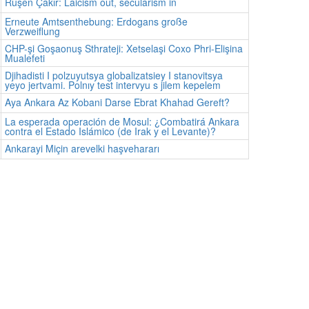
Ruşen Çakır: Laicism out, secularism in
Erneute Amtsenthebung: Erdogans große
Verzweiflung
CHP-şi Goşaonuş Sthrateji: Xetselaşi Coxo Phri-Elişina
Mualefeti
Djihadisti I polzuyutsya globalizatsiey I stanovitsya
yeyo jertvami. Polnıy test intervyu s jilem kepelem
Aya Ankara Az Kobani Darse Ebrat Khahad Gereft?
La esperada operación de Mosul: ¿Combatirá Ankara
contra el Estado Islámico (de Irak y el Levante)?
Ankarayi Miçin arevelki haşvehararı