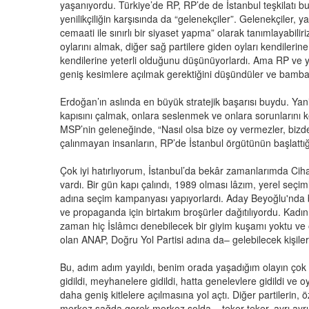
yaşanıyordu. Türkiye’de RP, RP’de de İstanbul teşkilatı bun
yenilikçiliğin karşısında da “gelenekçiler”. Gelenekçiler, 
cemaati ile sınırlı bir siyaset yapma” olarak tanımlayabilir
oylarını almak, diğer sağ partilere giden oyları kendileri
kendilerine yeterli olduğunu düşünüyorlardı. Ama RP ve y
geniş kesimlere açılmak gerektiğini düşündüler ve bambaşk
Erdoğan’ın aslında en büyük stratejik başarısı buydu. Yan
kapısını çalmak, onlara seslenmek ve onlara sorunlarını 
MSP’nin geleneğinde, “Nasıl olsa bize oy vermezler, bizden
çalınmayan insanların, RP’de İstanbul örgütünün başlattığ
Çok iyi hatırlıyorum, İstanbul’da bekâr zamanlarımda Ciha
vardı. Bir gün kapı çalındı, 1989 olması lâzım, yerel seçim
adına seçim kampanyası yapıyorlardı. Aday Beyoğlu'nda 
ve propaganda için birtakım broşürler dağıtılıyordu. Kadın 
zaman hiç İslâmcı denebilecek bir giyim kuşamı yoktu ve 
olan ANAP, Doğru Yol Partisi adına da– gelebilecek kişiler
Bu, adım adım yayıldı, benim orada yaşadığım olayın çok d
gidildi, meyhanelere gidildi, hatta genelevlere gidildi ve
daha geniş kitlelere açılmasına yol açtı. Diğer partilerin, 
merkez sağda gerek merkez solda–, teker teker, ayrı ayrı ba