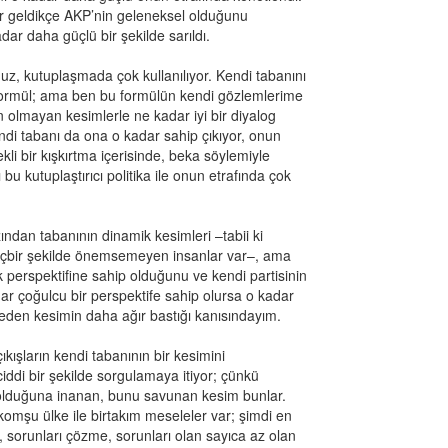
er geldikçe AKP’nin geleneksel olduğunu
ar daha güçlü bir şekilde sarıldı.
nuz, kutuplaşmada çok kullanılıyor. Kendi tabanını
 formül; ama ben bu formülün kendi gözlemlerime
olmayan kesimlerle ne kadar iyi bir diyalog
kendi tabanı da ona o kadar sahip çıkıyor, onun
li bir kışkırtma içerisinde, beka söylemiyle
 bu kutuplaştırıcı politika ile onun etrafında çok
ından tabanının dinamik kesimleri –tabii ki
 hiçbir şekilde önemsemeyen insanlar var–, ama
k perspektifine sahip olduğunu ve kendi partisinin
dar çoğulcu bir perspektife sahip olursa o kadar
r eden kesimin daha ağır bastığı kanısındayım.
kışların kendi tabanının bir kesimini
ddi bir şekilde sorgulamaya itiyor; çünkü
k olduğuna inanan, bunu savunan kesim bunlar.
omşu ülke ile birtakım meseleler var; şimdi en
 sorunları çözme, sorunları olan sayıca az olan