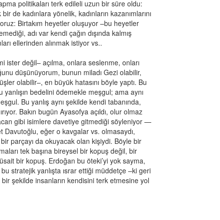
pma politikaları terk edileli uzun bir süre oldu:
k bir de kadınlara yönelik, kadınların kazanımlarını
oruz: Birtakım heyetler oluşuyor –bu heyetler
mediği, adı var kendi çağın dışında kalmış
ları ellerinden alınmak istiyor vs..
 ister değil– açılma, onlara seslenme, onları
ğunu düşünüyorum, bunun miladı Gezi olabilir,
üşler olabilir–, en büyük hatasını böyle yaptı. Bu
 bu yanlışın bedelini ödemekle meşgul; ama aynı
eşgul. Bu yanlış aynı şekilde kendi tabanında,
ırıyor. Bakın bugün Ayasofya açıldı, olur olmaz
acan gibi isimlere davetiye gitmediği söyleniyor —
Davutoğlu, eğer o kavgalar vs. olmasaydı,
bir parçayı da okuyacak olan kişiydi. Böyle bir
ları tek başına bireysel bir kopuş değil, bir
sait bir kopuş. Erdoğan bu öteki’yi yok sayma,
bu stratejik yanlışta ısrar ettiği müddetçe –ki geri
ir şekilde insanların kendisini terk etmesine yol