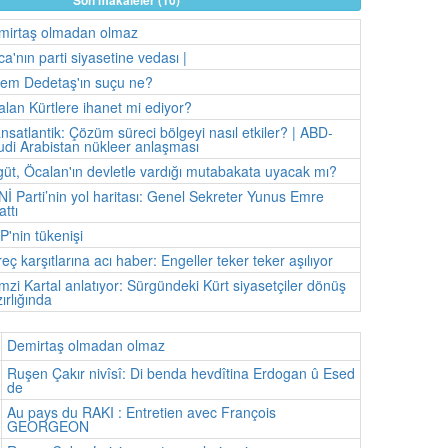
Son makaleler (10)
mirtaş olmadan olmaz
a'nın parti siyasetine vedası |
nem Dedetaş'ın suçu ne?
lan Kürtlere ihanet mi ediyor?
nsatlantik: Çözüm süreci bölgeyi nasıl etkiler? | ABD-
di Arabistan nükleer anlaşması
üt, Öcalan'ın devletle vardığı mutabakata uyacak mı?
İ Parti’nin yol haritası: Genel Sekreter Yunus Emre
attı
'nin tükenişi
eç karşıtlarına acı haber: Engeller teker teker aşılıyor
zi Kartal anlatıyor: Sürgündeki Kürt siyasetçiler dönüş
ırlığında
Demirtaş olmadan olmaz
Ruşen Çakır nivîsî: Di benda hevdîtina Erdogan û Esed
de
Au pays du RAKI : Entretien avec François
GEORGEON