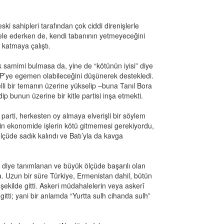
ski sahipleri tarafından çok ciddi direnişlerle
adele ederken de, kendi tabanının yetmeyeceğini
katmaya çalıştı.
ok samimi bulmasa da, yine de “kötünün iyisi” diye
AKP’ye egemen olabileceğini düşünerek destekledi.
belli bir temanın üzerine yükselip –buna Tanıl Bora
p bunun üzerine bir kitle partisi inşa etmekti.
r parti, herkesten oy almaya elverişli bir söylem
için ekonomide işlerin kötü gitmemesi gerekiyordu,
üde sadık kalındı ve Batı’yla da kavga
n” diye tanımlanan ve büyük ölçüde başarılı olan
tika. Uzun bir süre Türkiye, Ermenistan dahil, bütün
r şekilde gitti. Askeri müdahalelerin veya askerî
 gitti; yani bir anlamda “Yurtta sulh cihanda sulh”