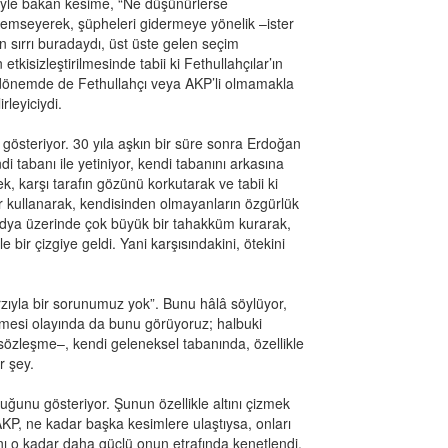
yle bakan kesime, “Ne düşünürlerse
nemseyerek, şüpheleri gidermeye yönelik –ister
n sırrı buradaydı, üst üste gelen seçim
 etkisizleştirilmesinde tabii ki Fethullahçılar’ın
e o dönemde de Fethullahçı veya AKP’li olmamakla
rleyiciydi.
österiyor. 30 yıla aşkın bir süre sonra Erdoğan
i tabanı ile yetiniyor, kendi tabanını arkasına
ek, karşı tarafın gözünü korkutarak ve tabii ki
ar kullanarak, kendisinden olmayanların özgürlük
medya üzerinde çok büyük bir tahakküm kurarak,
 bir çizgiye geldi. Yani karşısındakini, ötekini
zıyla bir sorunumuz yok”. Bunu hâlâ söylüyor,
mesi olayında da bunu görüyoruz; halbuki
sözleşme–, kendi geleneksel tabanında, özellikle
ir şey.
duğunu gösteriyor. Şunun özellikle altını çizmek
AKP, ne kadar başka kesimlere ulaştıysa, onları
anı o kadar daha güçlü onun etrafında kenetlendi.