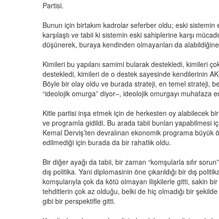
Partisi.
Bunun için birtakım kadrolar seferber oldu; eski sistemin e
karşılaştı ve tabii ki sistemin eski sahiplerine karşı müc
düşünerek, buraya kendinden olmayanları da alabildiğine 
Kimileri bu yapılanı samimi bularak destekledi, kimileri ç
destekledi, kimileri de o destek sayesinde kendilerinin 
Böyle bir olay oldu ve burada strateji, en temel strateji, 
“ideolojik omurga” diyor–, ideolojik omurgayı muhafaza edi
Kitle partisi inşa etmek için de herkesten oy alabilecek bi
ve programla gidildi. Bu arada tabii bunları yapabilmesi 
Kemal Derviş’ten devralınan ekonomik programa büyük ölç
edilmediği için burada da bir rahatlık oldu.
Bir diğer ayağı da tabii, bir zaman “komşularla sıfır soru
dış politika. Yani diplomasinin öne çıkarıldığı bir dış poli
komşularıyla çok da kötü olmayan ilişkilerle gitti, sakin bi
tehditlerin çok az olduğu, belki de hiç olmadığı bir şekilde
gibi bir perspektifle gitti.