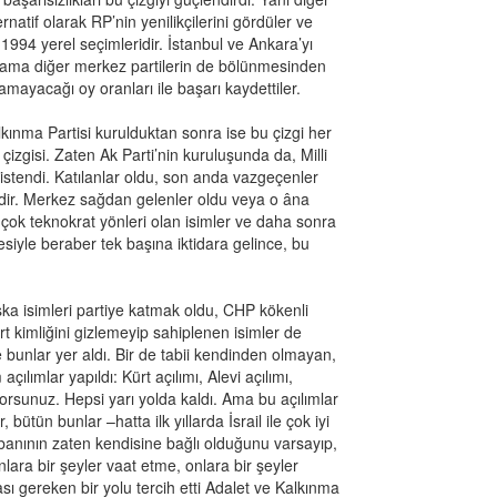
atif olarak RP’nin yenilikçilerini gördüler ve
1994 yerel seçimleridir. İstanbul ve Ankara’yı
i; ama diğer merkez partilerin de bölünmesinden
amayacağı oy oranları ile başarı kaydettiler.
alkınma Partisi kurulduktan sonra ise bu çizgi her
gisi. Zaten Ak Parti’nin kuruluşunda da, Milli
istendi. Katılanlar oldu, son anda vazgeçenler
dir. Merkez sağdan gelenler oldu veya o âna
 çok teknokrat yönleri olan isimler ve daha sonra
siyle beraber tek başına iktidara gelince, bu
aşka isimleri partiye katmak oldu, CHP kökenli
ürt kimliğini gizlemeyip sahiplenen isimler de
e bunlar yer aldı. Bir de tabii kendinden olmayan,
ılımlar yapıldı: Kürt açılımı, Alevi açılımı,
orsunuz. Hepsi yarı yolda kaldı. Ama bu açılımlar
 bütün bunlar –hatta ilk yıllarda İsrail ile çok iyi
tabanının zaten kendisine bağlı olduğunu varsayıp,
ara bir şeyler vaat etme, onlara bir şeyler
ı gereken bir yolu tercih etti Adalet ve Kalkınma