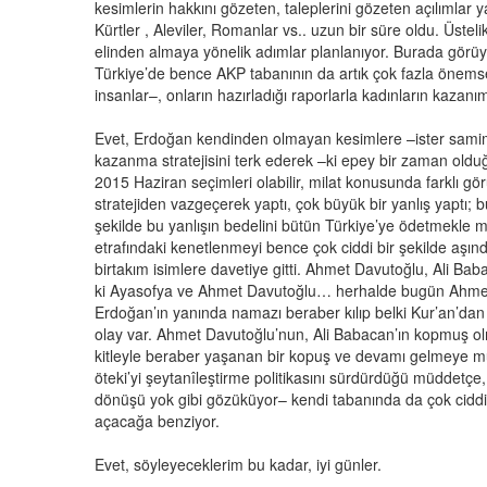
kesimlerin hakkını gözeten, taleplerini gözeten açılımlar ya
Kürtler , Aleviler, Romanlar vs.. uzun bir süre oldu. Üsteli
elinden almaya yönelik adımlar planlanıyor. Burada görüy
Türkiye’de bence AKP tabanının da artık çok fazla önemse
insanlar–, onların hazırladığı raporlarla kadınların kazanım
Evet, Erdoğan kendinden olmayan kesimlere –ister samimi
kazanma stratejisini terk ederek –ki epey bir zaman oldu
2015 Haziran seçimleri olabilir, milat konusunda farklı gör
stratejiden vazgeçerek yaptı, çok büyük bir yanlış yaptı;
şekilde bu yanlışın bedelini bütün Türkiye’ye ödetmekle m
etrafındaki kenetlenmeyi bence çok ciddi bir şekilde aşınd
birtakım isimlere davetiye gitti. Ahmet Davutoğlu, Ali Bab
ki Ayasofya ve Ahmet Davutoğlu… herhalde bugün Ahmet 
Erdoğan’ın yanında namazı beraber kılıp belki Kur’an’dan 
olay var. Ahmet Davutoğlu’nun, Ali Babacan’ın kopmuş olma
kitleyle beraber yaşanan bir kopuş ve devamı gelmeye mü
öteki’yi şeytanîleştirme politikasını sürdürdüğü müddetçe, 
dönüşü yok gibi gözüküyor– kendi tabanında da çok ciddi b
açacağa benziyor.
Evet, söyleyeceklerim bu kadar, iyi günler.