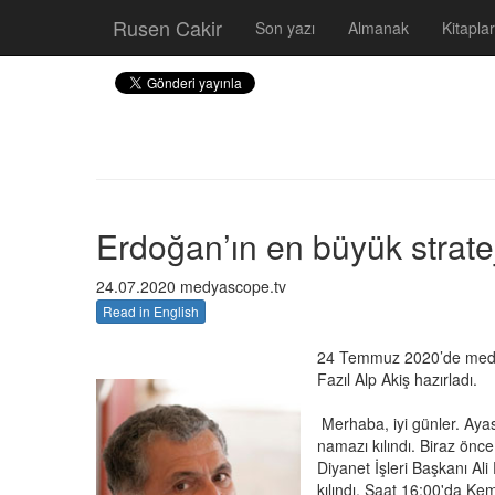
Rusen Cakir
Son yazı
Almanak
Kitaplar
Erdoğan’ın en büyük stratej
24.07.2020 medyascope.tv
Read in English
24 Temmuz 2020’de medya
Fazıl Alp Akiş hazırladı.
Merhaba, iyi günler. Ayas
namazı kılındı. Biraz önc
Diyanet İşleri Başkanı Al
kılındı. Saat 16:00'da Ke