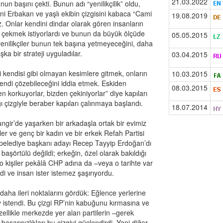
21.03.2022
un başını çekti. Bunun adı “yenilikçilik” oldu,
yani Erbakan ve yaşlı ekibin çizgisini kabaca “Cami
19.08.2019
iz. Onlar kendini dindar olarak gören insanların
ne çekmek istiyorlardı ve bunun da büyük ölçüde
05.05.2015
enilikçiler bunun tek başına yetmeyeceğini, daha
a bir strateji uyguladılar.
03.04.2015
i kendisi gibi olmayan kesimlere gitmek, onların
10.03.2015
kendi çözebileceğini iddia etmek. Eskiden
08.03.2015
 korkuyorlar, bizden çekiniyorlar” diye kapıları
ı çizgiyle beraber kapıları çalınmaya başlandı.
18.07.2014
ngir’de yaşarken bir arkadaşla ortak bir evimiz
ler ve genç bir kadın ve bir erkek Refah Partisi
belediye başkanı adayı Recep Tayyip Erdoğan’dı
başörtülü değildi; erkeğin, özel olarak bakıldığı
o kişiler pekâlâ CHP adına da –veya o tarihte var
di ve insan ister istemez şaşırıyordu.
aha ileri noktalarını gördük: Eğlence yerlerine
 oy istendi. Bu çizgi RP’nin kabuğunu kırmasına ve
özellikle merkezde yer alan partilerin –gerek
şarısızlıkları bu çizgiyi güçlendirdi. Yani diğer